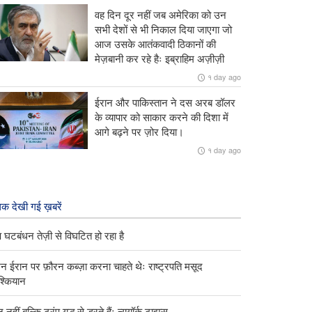
वह दिन दूर नहीं जब अमेरिका को उन
सभी देशों से भी निकाल दिया जाएगा जो
आज उसके आतंकवादी ठिकानों की
मेज़बानी कर रहे हैः इब्राहिम अज़ीज़ी
१ day ago
ईरान और पाकिस्तान ने दस अरब डॉलर
के व्यापार को साकार करने की दिशा में
आगे बढ़ने पर ज़ोर दिया।
१ day ago
क देखी गई ख़बरें
ंप घटबंधन तेज़ी से विघटित हो रहा है
्मन ईरान पर फ़ौरन कब्ज़ा करना चाहते थेः राष्ट्रपति मसूद
ेश्कियान
 नहीं बल्कि ट्रंप युद्ध से डरते हैंः न्यूयॉर्क टाइम्स