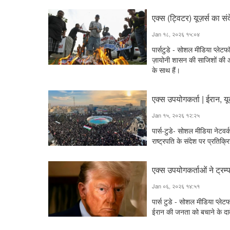
एक्स (ट्विटर) यूज़र्स का स
Jan १८, २०२६ १५:०४
पार्सटुडे - सोशल मीडिया प्लेटफॉर
ज़ायोनी शासन की साजिशों की ओ
के साथ हैं।
एक्स उपयोगकर्ता | ईरान, यू
Jan १५, २०२६ १२:२५
पार्स-टुडे- सोशल मीडिया नेटवर
राष्ट्रपति के संदेश पर प्रतिक्र
एक्स उपयोगकर्ताओं ने ट्रम
Jan ०६, २०२६ १४:५१
पार्स टुडे - सोशल मीडिया प्लेटफ
ईरान की जनता को बचाने के दा