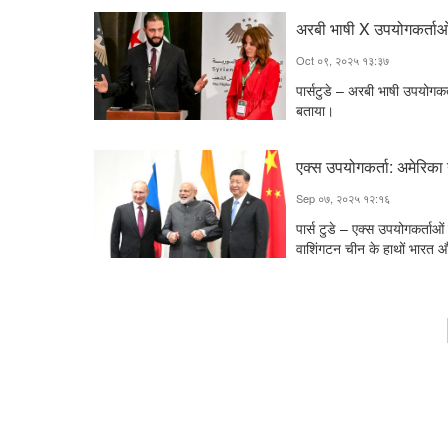
अरबी भाषी X उपयोगकर्ताओं 
Oct ०९, २०२५ १३:३७
पार्सटुडे – अरबी भाषी उपयोगकर
बताया।
एक्स उपयोगकर्ता: अमेरिका 
Sep ०७, २०२५ १२:१६
पार्स टुडे – एक्स उपयोगकर्ताओं
वाशिंगटन चीन के हाथों भारत 