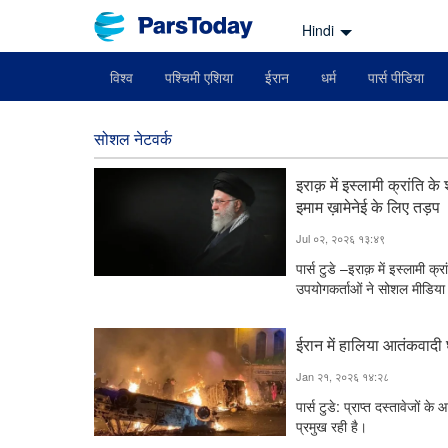
Hindi
विश्व
पश्चिमी एशिया
ईरान
धर्म
पार्स पीडिया
सोशल नेटवर्क
इराक़ में इस्लामी क्रांति
इमाम ख़ामेनेई के लिए तड़प
Jul ०२, २०२६ १३:४९
पार्स टुडे –इराक़ में इस्लामी 
उपयोगकर्ताओं ने सोशल मीडिय
ईरान में हालिया आतंकवादी
Jan २१, २०२६ १४:२८
पार्स टुडे: प्राप्त दस्तावेजो
प्रमुख रही है।