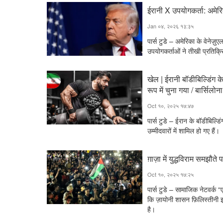
ईरानी X उपयोगकर्ता: अमेरिक
Jan ०४, २०२६ १३:३५
पार्स टुडे – अमेरिका के वेनेज़
उपयोगकर्ताओं ने तीखी प्रतिक्र
खेल | ईरानी बॉडीबिल्डिंग 
रूप में चुना गया / बार्सिलो
Oct १०, २०२५ १७:४७
पार्स टुडे – ईरान के बॉडीबिल्
उम्मीदवारों में शामिल हो गए हैं।
ग़ाज़ा में युद्धविराम समझौते
Oct १०, २०२५ १७:२५
पार्स टुडे – सामाजिक नेटवर्क “ए
कि ज़ायोनी शासन फ़िलिस्तीनी इ
है।