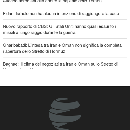
Attacco aereo saudita contro la capitale dello Yemen
Fidan: Israele non ha alcuna intenzione di raggiungere la pace
Nuovo rapporto di CBS: Gli Stati Uniti hanno quasi esaurito i
missili a lungo raggio durante la guerra
Gharibabadi: L'intesa tra Iran e Oman non significa la completa
riapertura dello Stretto di Hormuz
Baghaei: Il clima dei negoziati tra Iran e Oman sullo Stretto di
Hormuz è positivo
Oltre 22 milioni di pellegrini hanno partecipato al pellegrinaggio
dell'Arbaeen
Ibn al-Reza: La tecnologia nazionale dell'Iran è superiore a
qualsiasi sistema importato nella regione