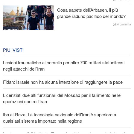
Cosa sapete dell’Arbaeen, il più
Gharibabadi: L'intesa tra Iran e Oman non significa la completa
grande raduno pacifico del mondo?
riapertura dello Stretto di Hormuz
4 giorni fa
EVENTI
Iran in lutto per la celebrazione di
Arbain
PIU’ VISTI
4 giorni fa
Lesioni traumatiche al cervello per oltre 700 militari statunitensi
EVENTI
negli attacchi dell’Iran
Fidan: Israele non ha alcuna intenzione di raggiungere la pace
Licenziati due alti funzionari del Mossad per il fallimento nelle
operazioni contro l'Iran
Ibn al-Reza: La tecnologia nazionale dell'Iran è superiore a
qualsiasi sistema importato nella regione
La risposta di Ghalibaf a Trump: La diplomazia teatrale in loop è