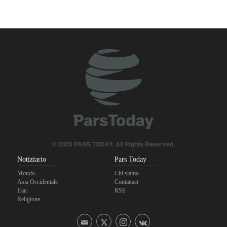
un fallimento
Gharibabadi: L'intesa tra Iran e Oman non significa la completa
riapertura dello Stretto di Hormuz
Se non avessimo sacrificato i giapponesi, il futuro del mondo
sarebbe stato pieno di guerre! Immagini selezionate
nell'anniversario del massacro atomico di Hiroshima
© 2026 PARS TODAY. All Rights Reserved.
Notiziario
Pars Today
Mondo
Chi siamo
Asia Occidentale
Contattaci
Iran
RSS
Religione