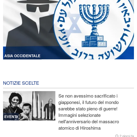
ASIA OCCIDENTALE
Licenziati due alti funzionari del Mossad per il fallimento nelle
operazioni contro l'Iran
21 ore fa
NOTIZIE SCELTE
Lesioni traumatiche al cervello per oltre 700 militari statunitensi
Se non avessimo sacrificato i
negli attacchi dell’Iran
giapponesi, il futuro del mondo
sarebbe stato pieno di guerre!
La risposta di Ghalibaf a Trump: La diplomazia teatrale in loop è
Immagini selezionate
un fallimento
EVENTI
nell'anniversario del massacro
atomico di Hiroshima
Ibn al-Reza: La tecnologia nazionale dell'Iran è superiore a
qualsiasi sistema importato nella regione
2 giorni fa