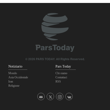
Hormuz è positivo
Oltre 22 milioni di pellegrini hanno partecipato al pellegrinaggio
dell'Arbaeen
© 2026 PARS TODAY. All Rights Reserved.
Notiziario
Pars Today
Mondo
Chi siamo
Asia Occidentale
Contattaci
Iran
RSS
Religione