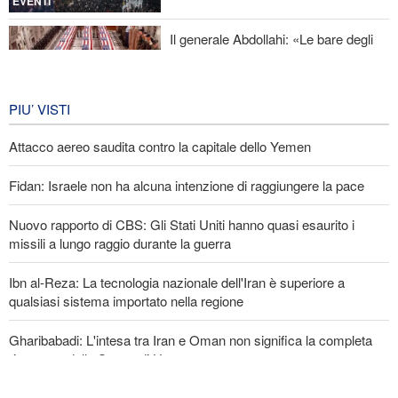
EVENTI
Il generale Abdollahi: «Le bare degli
americani fanno parte del loro
equipaggiamento nella regione»
IRAN
7 giorni fa
PIU’ VISTI
Attacco aereo saudita contro la capitale dello Yemen
Fidan: Israele non ha alcuna intenzione di raggiungere la pace
Nuovo rapporto di CBS: Gli Stati Uniti hanno quasi esaurito i
missili a lungo raggio durante la guerra
Ibn al-Reza: La tecnologia nazionale dell'Iran è superiore a
qualsiasi sistema importato nella regione
Gharibabadi: L'intesa tra Iran e Oman non significa la completa
riapertura dello Stretto di Hormuz
Baghaei: Il clima dei negoziati tra Iran e Oman sullo Stretto di