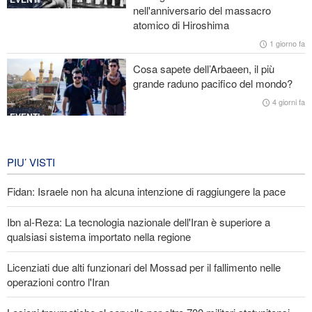
nell'anniversario del massacro
atomico di Hiroshima
Ibn al-Reza: La tecnologia nazionale dell'Iran è superiore a
qualsiasi sistema importato nella regione
1 giorno fa
Cosa sapete dell’Arbaeen, il più
Gharibabadi: L'intesa tra Iran e Oman non significa la completa
grande raduno pacifico del mondo?
riapertura dello Stretto di Hormuz
4 giorni fa
EVENTI
Iran in lutto per la celebrazione di
Arbain
PIU’ VISTI
4 giorni fa
Fidan: Israele non ha alcuna intenzione di raggiungere la pace
EVENTI
Ibn al-Reza: La tecnologia nazionale dell'Iran è superiore a
qualsiasi sistema importato nella regione
Licenziati due alti funzionari del Mossad per il fallimento nelle
operazioni contro l'Iran