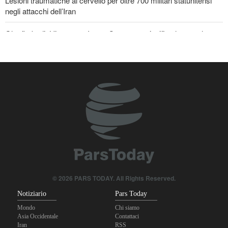
Lesioni traumatiche al cervello per oltre 700 militari statunitensi
negli attacchi dell’Iran
Gharibabadi: L'intesa tra Iran e Oman non significa la completa
riapertura dello Stretto di Hormuz
La risposta di Ghalibaf a Trump: La diplomazia teatrale in loop è
un fallimento
Se non avessimo sacrificato i giapponesi, il futuro del mondo
sarebbe stato pieno di guerre! Immagini selezionate
nell'anniversario del massacro atomico di Hiroshima
© 2026 PARS TODAY. All Rights Reserved.
Notiziario
Pars Today
Mondo
Chi siamo
Asia Occidentale
Contattaci
Iran
RSS