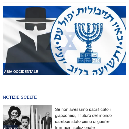
ASIA OCCIDENTALE
Licenziati due alti funzionari del Mossad per il fallimento nelle
operazioni contro l'Iran
13 ore fa
NOTIZIE SCELTE
Lesioni traumatiche al cervello per oltre 700 militari statunitensi
Se non avessimo sacrificato i
negli attacchi dell’Iran
giapponesi, il futuro del mondo
sarebbe stato pieno di guerre!
La risposta di Ghalibaf a Trump: La diplomazia teatrale in loop è
Immagini selezionate
un fallimento
EVENTI