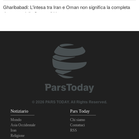
Gharibabadi: L'intesa tra Iran e Oman non significa la completa
riapertura dello Stretto di Hormuz
Baghaei: Il clima dei negoziati tra Iran e Oman sullo Stretto di
Hormuz è positivo
Oltre 22 milioni di pellegrini hanno partecipato al pellegrinaggio
dell'Arbaeen
© 2026 PARS TODAY. All Rights Reserved.
Notiziario
Pars Today
Mondo
Chi siamo
Asia Occidentale
Contattaci
Iran
RSS
Religione