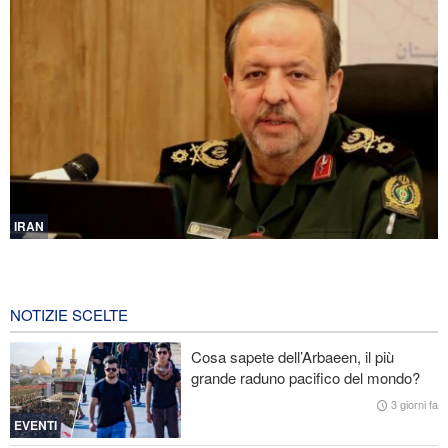
IRAN
Ibn al-Reza: La tecnologia nazionale dell'Iran è superiore a
qualsiasi sistema importato nella regione
9 ore fa
NOTIZIE SCELTE
Gharibabadi: L'intesa tra Iran e Oman non significa la completa
Cosa sapete dell’Arbaeen, il più
riapertura dello Stretto di Hormuz
grande raduno pacifico del mondo?
Fidan: Israele non ha alcuna intenzione di raggiungere la pace
3 giorni fa
EVENTI
Nuovo rapporto di CBS: Gli Stati Uniti hanno quasi esaurito i