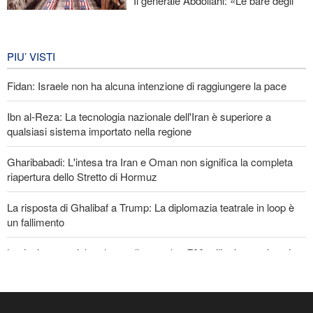
Il generale Abdollahi: «Le bare degli
americani fanno parte del loro
equipaggiamento nella regione»
IRAN
7 giorni fa
PIU’ VISTI
Fidan: Israele non ha alcuna intenzione di raggiungere la pace
Ibn al-Reza: La tecnologia nazionale dell'Iran è superiore a
qualsiasi sistema importato nella regione
Gharibabadi: L'intesa tra Iran e Oman non significa la completa
riapertura dello Stretto di Hormuz
La risposta di Ghalibaf a Trump: La diplomazia teatrale in loop è
un fallimento
Lesioni traumatiche al cervello per oltre 700 militari statunitensi
negli attacchi dell’Iran
Licenziati due alti funzionari del Mossad per il fallimento nelle
operazioni contro l'Iran