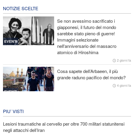
3 ore fa
NOTIZIE SCELTE
Le Guardie della Rivoluzione: L’ammissione dei media stranieri
Se non avessimo sacrificato i
della sconfitta di Trump è il risultato dell’impegno dei media
giapponesi, il futuro del mondo
rivoluzionari
sarebbe stato pieno di guerre!
Immagini selezionate
Un membro di spicco di Ansarullah: Le dichiarazioni del Consiglio
EVENTI
nell'anniversario del massacro
di Sicurezza non meritano attenzione
atomico di Hiroshima
Araghchi ai Paesi vicini: È tempo di contare solo su noi stessi e di
2 giorni fa
abbracciare la vera fratellanza
Cosa sapete dell’Arbaeen, il più
grande raduno pacifico del mondo?
Licenziati due alti funzionari del Mossad per il fallimento nelle
operazioni contro l'Iran
4 giorni fa
EVENTI
Iran in lutto per la celebrazione di
Arbain
PIU’ VISTI
4 giorni fa
Lesioni traumatiche al cervello per oltre 700 militari statunitensi
EVENTI
negli attacchi dell’Iran