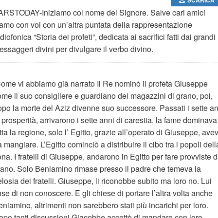
ARSTODAY-Iniziamo col nome del Signore. Salve cari amici
iamo con voi con un’altra puntata della rappresentazione
diofonica “Storia dei profeti”, dedicata ai sacrifici fatti dai grandi
ssaggeri divini per divulgare il verbo divino.
ome vi abbiamo già narrato Il Re nominò il profeta Giuseppe
ome il suo consigliere e guardiano dei magazzini di grano, poi,
opo la morte del Aziz divenne suo successore. Passati i sette an
 prosperità, arrivarono i sette anni di carestia, la fame dominava
tta la regione, solo l’ Egitto, grazie all’operato di Giuseppe, ave
 mangiare. L’Egitto cominciò a distribuire il cibo tra i popoli dell
na. I fratelli di Giuseppe, andarono in Egitto per fare provviste d
rano. Solo Beniamino rimase presso il padre che temeva la
losia dei fratelli. Giuseppe, li riconobbe subito ma loro no. Lui
nse di non conoscere. E gli chiese di portare l’altra volta anche
niamino, altrimenti non sarebbero stati più incarichi per loro.
opo tanti discussioni Giacobbe accettò di mandare con loro