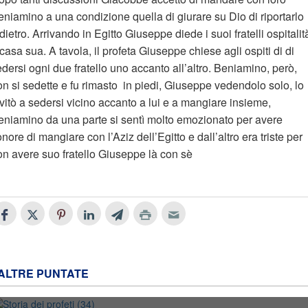
eniamino a una condizione quella di giurare su Dio di riportarlo
dietro. Arrivando in Egitto Giuseppe diede i suoi fratelli ospitalit
casa sua. A tavola, il profeta Giuseppe chiese agli ospiti di di
dersi ogni due fratello uno accanto all’altro. Beniamino, però,
on si sedette e fu rimasto in piedi, Giuseppe vedendolo solo, lo
vitò a sedersi vicino accanto a lui e a mangiare insieme,
eniamino da una parte si sentì molto emozionato per avere
onore di mangiare con l’Aziz dell’Egitto e dall’altro era triste per
on avere suo fratello Giuseppe là con sè
ALTRE PUNTATE