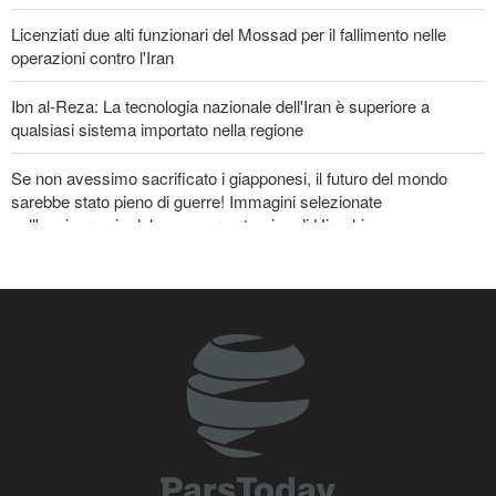
Licenziati due alti funzionari del Mossad per il fallimento nelle
operazioni contro l'Iran
Ibn al-Reza: La tecnologia nazionale dell'Iran è superiore a
qualsiasi sistema importato nella regione
Se non avessimo sacrificato i giapponesi, il futuro del mondo
sarebbe stato pieno di guerre! Immagini selezionate
nell'anniversario del massacro atomico di Hiroshima
La risposta di Ghalibaf a Trump: La diplomazia teatrale in loop è
un fallimento
Araghchi ai Paesi vicini: È tempo di contare solo su noi stessi e di
abbracciare la vera fratellanza
Un membro di spicco di Ansarullah: Le dichiarazioni del Consiglio
di Sicurezza non meritano attenzione
Le Guardie della Rivoluzione: L’ammissione dei media stranieri