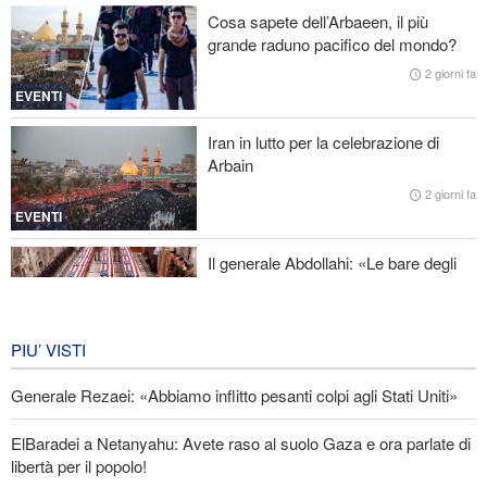
Cosa sapete dell’Arbaeen, il più
grande raduno pacifico del mondo?
Baghaei: Il clima dei negoziati tra Iran e Oman sullo Stretto di
Hormuz è positivo
2 giorni fa
EVENTI
Attacco aereo saudita contro la capitale dello Yemen
Iran in lutto per la celebrazione di
Arbain
Oltre 22 milioni di pellegrini hanno partecipato al pellegrinaggio
dell'Arbaeen
2 giorni fa
EVENTI
Il generale Abdollahi: «Le bare degli
americani fanno parte del loro
equipaggiamento nella regione»
IRAN
6 giorni fa
PIU’ VISTI
Generale Rezaei: «Abbiamo inflitto pesanti colpi agli Stati Uniti»
ElBaradei a Netanyahu: Avete raso al suolo Gaza e ora parlate di
libertà per il popolo!