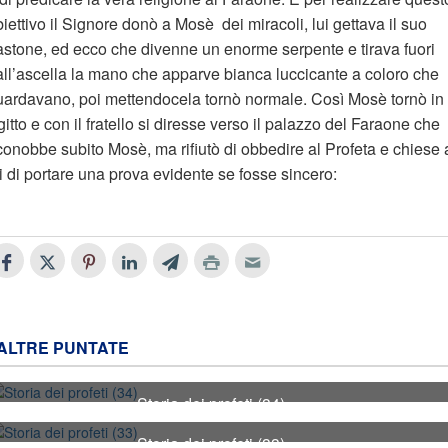
iettivo il Signore donò a Mosè dei miracoli, lui gettava il suo
astone, ed ecco che divenne un enorme serpente e tirava fuori
all’ascella la mano che apparve bianca luccicante a coloro che
uardavano, poi mettendocela tornò normale. Così Mosè tornò in
itto e con il fratello si diresse verso il palazzo del Faraone che
conobbe subito Mosè, ma rifiutò di obbedire al Profeta e chiese 
i di portare una prova evidente se fosse sincero:
ALTRE PUNTATE
Storia dei profeti (34)
34
Storia dei profeti (33)