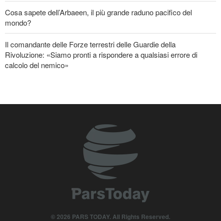
Cosa sapete dell’Arbaeen, il più grande raduno pacifico del
mondo?
Il comandante delle Forze terrestri delle Guardie della
Rivoluzione: «Siamo pronti a rispondere a qualsiasi errore di
calcolo del nemico»
Nuovo rapporto di CBS: Gli Stati Uniti hanno quasi esaurito i
missili a lungo raggio durante la guerra
Baghaei: Il clima dei negoziati tra Iran e Oman sullo Stretto di
Hormuz è positivo
Attacco aereo saudita contro la capitale dello Yemen
Oltre 22 milioni di pellegrini hanno partecipato al pellegrinaggio
dell'Arbaeen
Fidan: Israele non ha alcuna intenzione di raggiungere la pace
© 2026 PARS TODAY. All Rights Reserved.