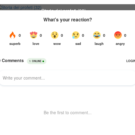
33
Storia dei profeti (32)
32