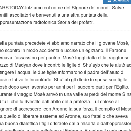
ARSTODAY-Iniziamo col nome del Signore dei mondi. Salve
ntili ascoltatori e benvenuti a una altra puntata della
ppresentazione radiofonica”Storia dei profeti”.
ella puntata precedete vi abbiamo narrato che il giovane Mosè, 
no scontro in modo accidentale uccise un egiziano. Il Faraone
rcava l’assassino per punirlo. Mosè fuggì dalla città, raggiunse 
ozzo di Madyan dove incontrò le figlie di Shu’ayb che le aiutò a
tingere l’acqua, le due figlie informarono il padre dell’aiuto di
sè e lui volle incontrarlo. Shu’iab gli diede in sposa sua figlia.
sè dopo aver lavorato per anni per il suocero partì per l’Egitto.
rante il viaggio Mosè arrivò in una valle ai piedi del monte Sina
 fu lì che fu rivestito dall’abito della profezia. Lui chiese al
ignore di accrescere con Aronne la sua forza. Il compito di Mos
ra quello di liberare assieme ad Aronne, suo fratello che aveva
a buona dialettica i figli d’Israele dalla miseria e dall’oppressi
di predicare la vera religione al Faraone. E per realizzare quest