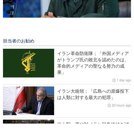
イラン革命防衛隊報道官；「ホルモズ海峡の再開は我が国が定
める条件の受諾次第」
10 hours ago
担当者のお勧め
イラン国家安保評議会書記；「ホルモズ海峡の通航再開は米の
イラン革命防衛隊；「外国メディア
言動修正が条件」
がトランプ氏の敗北を認めたのは、
革命的メディアの聖なる努力の成
米誌フォーリンアフェアーズ；「米国は西アジアから撤退すべ
果」
き」
1 day ago
米CNNが暴露：「米軍司令本部は戦争からの撤退方法を模索」
イラン大統領；「広島への原爆投下
は人類に対する最大の犯罪」
IRIB国際放送局長；「ジャーナリストは現実と世論の合流点に
20 hours ago
位置」
米上院、再び対イラン戦争終結を試
みる