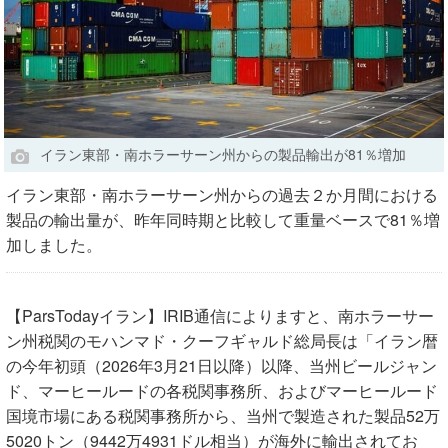
イラン東部・南ホラーサーン州からの製品輸出が81％増加
イラン東部・南ホラーサーン州からの過去２か月間における
製品の輸出量が、昨年同時期と比較して重量ベースで81％増
加しました。
【ParsTodayイラン】IRIB通信によりますと、南ホラーサー
ン州税関のモハンマド・クーフギャルド総局長は「イラン暦
の今年初頭（2026年3月21日以降）以降、当州ビールジャン
ド、マーヒールードの各税関事務所、およびマーヒールード
国境市場にある税関事務所から、当州で製造された製品52万
5020トン（9442万4931ドル相当）が海外に輸出されてお