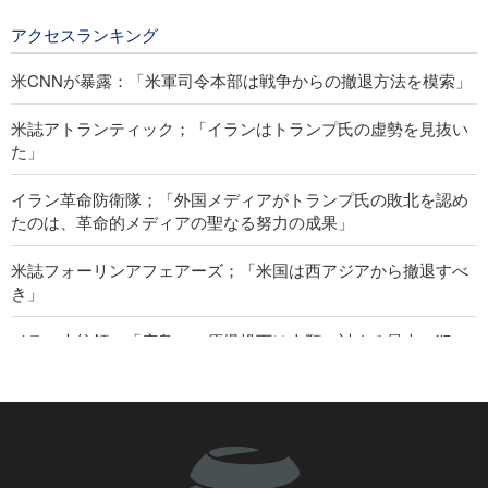
21 hours ago
アクセスランキング
米CNNが暴露：「米軍司令本部は戦争からの撤退方法を模索」
米誌アトランティック；「イランはトランプ氏の虚勢を見抜い
た」
イラン革命防衛隊；「外国メディアがトランプ氏の敗北を認め
たのは、革命的メディアの聖なる努力の成果」
米誌フォーリンアフェアーズ；「米国は西アジアから撤退すべ
き」
イラン大統領；「広島への原爆投下は人類に対する最大の犯
罪」
IRIB国際放送局長；「ジャーナリストは現実と世論の合流点に
位置」
米上院、再び対イラン戦争終結を試みる