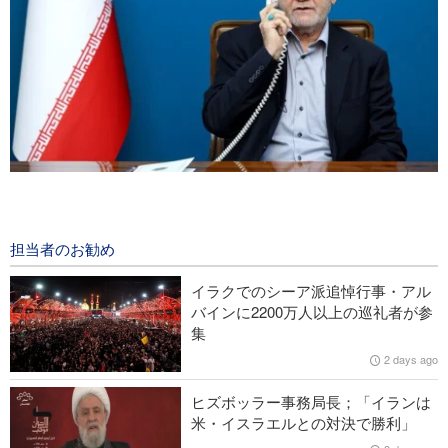
イラン大統領；「交渉過程におけるパレスチナ指導者らのあら
ゆる決定を支持」
2 days ago
担当者のお勧め
中央アジア空手選手権で、イランが金8、銀3、銅8を獲得
イラクでのシーア派追悼行事・アル
バインに2200万人以上の巡礼者が参
イエメン軍、サウジの石油タンカーを攻撃
集
2 days ago
米CBSの最新映像；米長距離ミサイルの終焉を反映
ヒズボッラー事務局長；「イランは
イラン外務省報道官；「ホルモズ海峡を巡るイラン・オマーン
米・イスラエルとの対決で勝利」
協議の雰囲気は前向き」