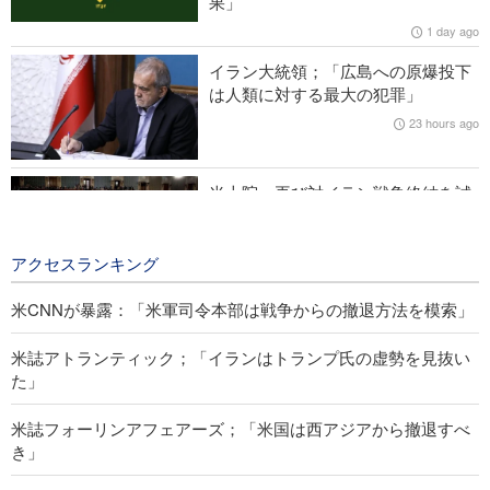
果」
き」
1 day ago
米CNNが暴露：「米軍司令本部は戦争からの撤退方法を模索」
イラン大統領；「広島への原爆投下
は人類に対する最大の犯罪」
IRIB国際放送局長；「ジャーナリストは現実と世論の合流点に
23 hours ago
位置」
米上院、再び対イラン戦争終結を試
みる
24 hours ago
アクセスランキング
米CNNが暴露：「米軍司令本部は戦争からの撤退方法を模索」
米誌アトランティック；「イランはトランプ氏の虚勢を見抜い
た」
米誌フォーリンアフェアーズ；「米国は西アジアから撤退すべ
き」