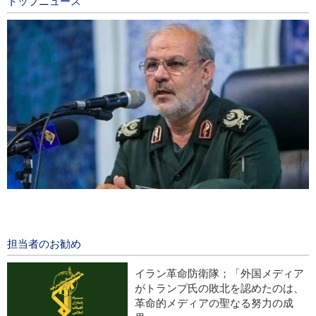
トップニュース
イラン革命防衛隊報道官；「ホルモズ海峡の再開は我が国が定
める条件の受諾次第」
14 hours ago
担当者のお勧め
イラン国家安保評議会書記；「ホルモズ海峡の通航再開は米の
イラン革命防衛隊；「外国メディア
言動修正が条件」
がトランプ氏の敗北を認めたのは、
革命的メディアの聖なる努力の成
米誌フォーリンアフェアーズ；「米国は西アジアから撤退すべ