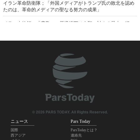
イラン革命防衛隊；「外国メディアがトランプ氏の敗北を認め
たのは、革命的メディアの聖なる努力の成果」
イラン大統領；「広島への原爆投下は人類に対する最大の犯
罪」
米上院、再び対イラン戦争終結を試みる
IRIB国際放送局長；「ジャーナリストは現実と世論の合流点に
位置」
マレーシアとインドネシア、パレスチナと聖地への支持を強調
イラン国家安保評議会書記；「ホルモズ海峡の通航再開は米の
言動修正が条件」
英労組10団体が、イラン攻撃を目的とした米国による英基地使
© 2026 PARS TODAY. All Rights Reserved.
用許可の取り消しを要求
ニュース
Pars Today
国際
ParsTodayとは？
西アジア
連絡先