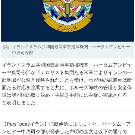
イランイスラム共和国最高軍事指揮機関・ハータムアンビヤー
中央司令部
イランイスラム共和国最高軍事指揮機関・ハータムアンビヤ
ー中央司令部が「テロリスト集団たる米軍によりイランの一
部地域が公然と侵略されたことを受け、わが国の武装軍は断
固たる対応を強調すると共に、ホルモズ海峡の管理と安全保
障は我が国の取り決め・手続き手順にのみ従い実施される」
と表明しました。
【ParsTodayイラン】IRIB通信によりますと、ハータム・ア
ンビヤー中央司令部が発表した声明の全文は以下の通りで