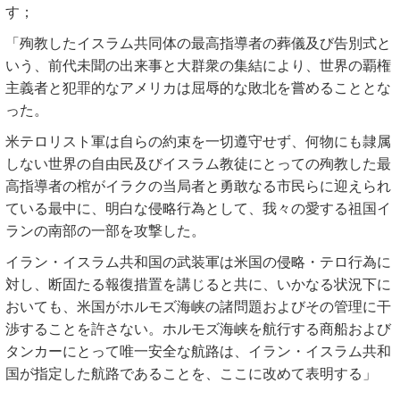
す；
「殉教したイスラム共同体の最高指導者の葬儀及び告別式と
いう、前代未聞の出来事と大群衆の集結により、世界の覇権
主義者と犯罪的なアメリカは屈辱的な敗北を嘗めることとな
った。
米テロリスト軍は自らの約束を一切遵守せず、何物にも隷属
しない世界の自由民及びイスラム教徒にとっての殉教した最
高指導者の棺がイラクの当局者と勇敢なる市民らに迎えられ
ている最中に、明白な侵略行為として、我々の愛する祖国イ
ランの南部の一部を攻撃した。
イラン・イスラム共和国の武装軍は米国の侵略・テロ行為に
対し、断固たる報復措置を講じると共に、いかなる状況下に
おいても、米国がホルモズ海峡の諸問題およびその管理に干
渉することを許さない。ホルモズ海峡を航行する商船および
タンカーにとって唯一安全な航路は、イラン・イスラム共和
国が指定した航路であることを、ここに改めて表明する」