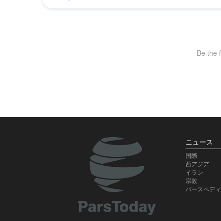
ニュース
国際
西アジア
イラン
宗教
パースペディ