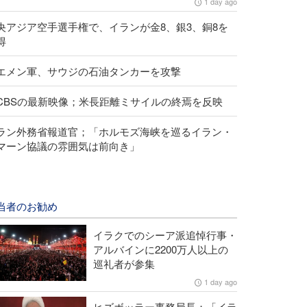
1 day ago
央アジア空手選手権で、イランが金8、銀3、銅8を
得
エメン軍、サウジの石油タンカーを攻撃
CBSの最新映像；米長距離ミサイルの終焉を反映
ラン外務省報道官；「ホルモズ海峡を巡るイラン・
マーン協議の雰囲気は前向き」
当者のお勧め
イラクでのシーア派追悼行事・
アルバインに2200万人以上の
巡礼者が参集
1 day ago
ヒズボッラー事務局長；「イラ