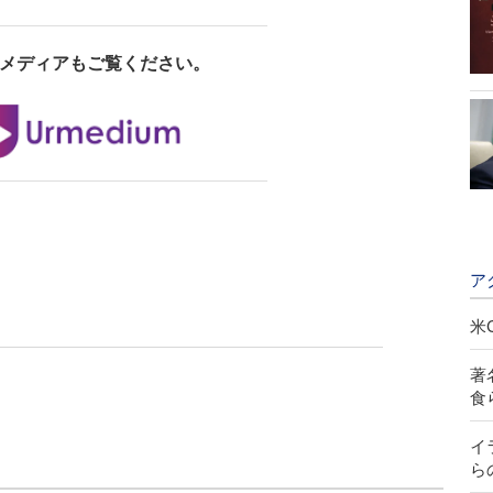
メディアもご覧ください。
ア
米
著
食
イ
ら