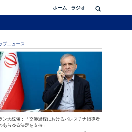
ホーム
ラジオ
ップニュース
ラン大統領；「交渉過程におけるパレスチナ指導者
のあらゆる決定を支持」