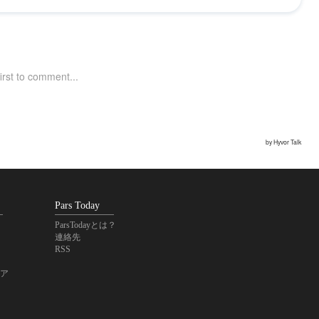
Pars Today
ParsTodayとは？
連絡先
RSS
ア