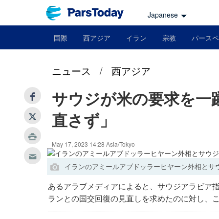
Japanese
国際
西アジア
イラン
宗教
パースペ
ニュース
/
西アジア
サウジが米の要求を一
直さず」
May 17, 2023 14:28 Asia/Tokyo
イランのアミールアブドッラーヒヤーン外相とサ
あるアラブメディアによると、サウジアラビア
ランとの国交回復の見直しを求めたのに対し、