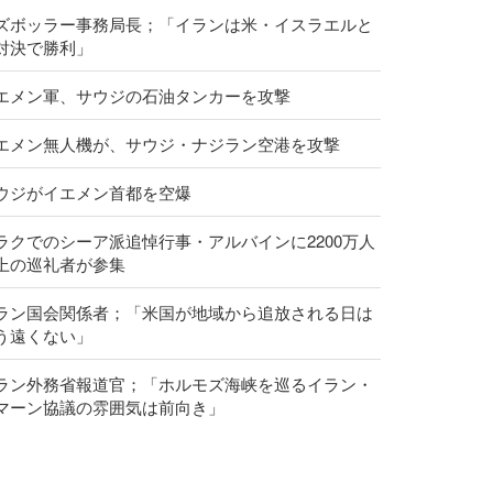
ズボッラー事務局長；「イランは米・イスラエルと
対決で勝利」
エメン軍、サウジの石油タンカーを攻撃
エメン無人機が、サウジ・ナジラン空港を攻撃
ウジがイエメン首都を空爆
ラクでのシーア派追悼行事・アルバインに2200万人
上の巡礼者が参集
ラン国会関係者；「米国が地域から追放される日は
う遠くない」
ラン外務省報道官；「ホルモズ海峡を巡るイラン・
マーン協議の雰囲気は前向き」