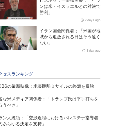
ンは米・イスラエルとの対決で
勝利」
2 days ago
イラン国会関係者；「米国が地
域から追放される日はそう遠く
ない」
1 day ago
クセスランキング
CBSの最新映像；米長距離ミサイルの終焉を反映
名な米メディア関係者：「トランプ氏は平手打ちを
らうべき」
ラン大統領；「交渉過程におけるパレスチナ指導者
のあらゆる決定を支持」