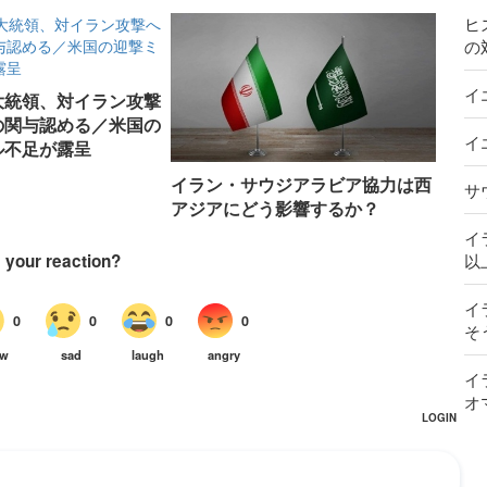
ヒ
の
イ
大統領、対イラン攻撃
関与​​認める／米国の
イ
ル不足が露呈
イラン・サウジアラビア協力は西
サ
アジアにどう影響するか？
イ
以
イ
そ
イ
オ