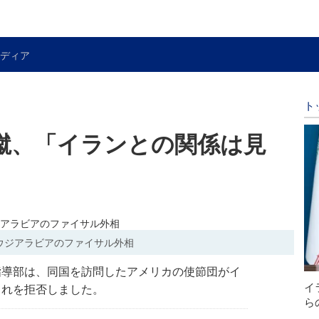
ディア
ト
蹴、「イランとの関係は見
ウジアラビアのファイサル外相
指導部は、同国を訪問したアメリカの使節団がイ
イ
これを拒否しました。
ら