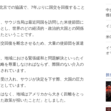
・北京での協議で、7年ぶりに国交を回復すること
中
獲
と、サウジ当局は最近同国を訪問した米使節団に
イ
いとし、世界のどの経済的・政治的大国との関係
えたということです。
米
国交回復を断念させるため、大量の使節団を派遣
イ
オ
後、地域における緊張緩和と問題解決といったイ
戦略を尊重しなければならず、際限のない介入の
とされています。
担
を受け入れ、サウジが決定を下す際、大国の圧力
だとしています。
力はなく、地域はアメリカから大きく距離をとっ
った政策が招いたことだ」としました。