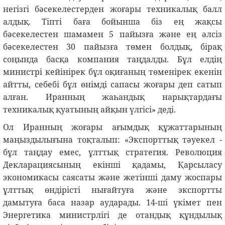
негізгі бәсекелестерден жоғары техникалық балл
алдық. Тіпті баға бойынша біз ең жақсы
бәсекелестен шамамен 5 пайызға және ең әлсіз
бәсекелестен 30 пайызға төмен болдық, бірақ
соңында басқа компания таңдалды. Бұл елдің
министрі кейінірек бұл оқиғаның төменірек екенін
айтты, себебі бұл өнімді сапасы жоғары деп сатып
алған. Иранның жаһандық нарықтардағы
техникалық қуатының айқын үлгісі» деді.
Ол Иранның жоғары ағымдық құжаттарының
маңыздылығына тоқталып: «Экспорттық тәуекел -
бұл таңдау емес, ұлттық стратегия. Революция
Декларациясының екінші қадамы, Қарсыласу
экономикасы саясаты және жетінші даму жоспары
ұлттық өндірісті нығайтуға және экспортты
дамытуға баса назар аударады. 14-ші үкімет пен
Энергетика министрлігі де отандық құндылық