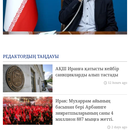
Пезешкиан: Біз келіссөздер процесіндегі Палестина
көшбасшыларының әрбір шешімін қолдаймыз
12 hours ago
РЕДАКТОРДЫҢ ТАҢДАУЫ
Сананың Эр-Риядқа қатаң ескертуі
АҚШ Иранға қатысты кейбір
санкцияларды алып тастады
Ормуз бұғазы үстінде MQ9 дроны жойылды
12 hours ago
Иран Сыртқы істер министрлігі: Біз Иранды заңды
түрде қорғау үшін барлық құралдарды пайдаланамыз
Ирак: Мухаррам айының
басынан бері Арбаинге
Генерал-майор Абдоллахи: Американың қорғаныс
зияратшыларының саны 4
қалқаны болсаңдар, күйесіңдер
миллион 887 мыңға жетті.
2 days ago