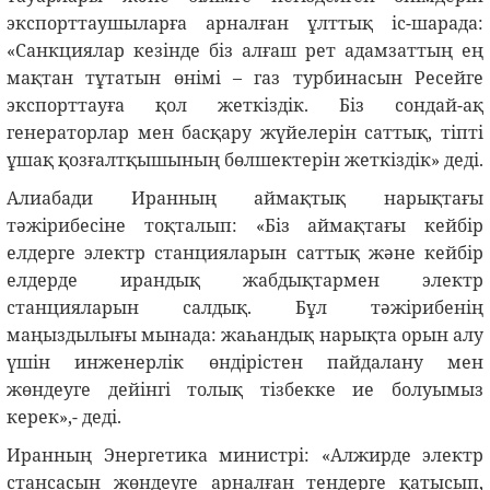
экспорттаушыларға арналған ұлттық іс-шарада:
«Санкциялар кезінде біз алғаш рет адамзаттың ең
мақтан тұтатын өнімі – газ турбинасын Ресейге
экспорттауға қол жеткіздік. Біз сондай-ақ
генераторлар мен басқару жүйелерін саттық, тіпті
ұшақ қозғалтқышының бөлшектерін жеткіздік» деді.
Алиабади Иранның аймақтық нарықтағы
тәжірибесіне тоқталып: «Біз аймақтағы кейбір
елдерге электр станцияларын саттық және кейбір
елдерде ирандық жабдықтармен электр
станцияларын салдық. Бұл тәжірибенің
маңыздылығы мынада: жаһандық нарықта орын алу
үшін инженерлік өндірістен пайдалану мен
жөндеуге дейінгі толық тізбекке ие болуымыз
керек»,- деді.
Иранның Энергетика министрі: «Алжирде электр
стансасын жөндеуге арналған тендерге қатысып,