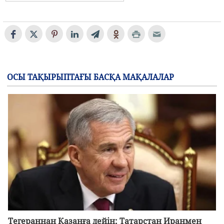
ОСЫ ТАҚЫРЫПТАҒЫ БАСҚА МАҚАЛАЛАР
Тегераннан Қазанға дейін; Татарстан Иранмен