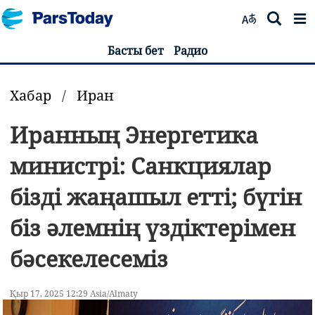
Басты бет
Радио
Хабар
/
Иран
Иранның Энергетика
министрі: Санкциялар
бізді жаңашыл етті; бүгін
біз әлемнің үздіктерімен
бәсекелесеміз
Қыр 17, 2025 12:29 Asia/Almaty