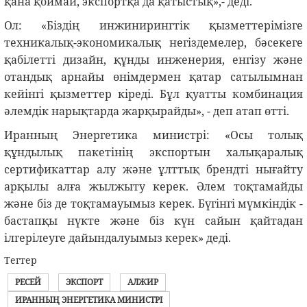
қана қоймай, экспортқа да қатыстық»,- деді.
Ол: «Біздің инжинирингтік қызметтерімізге
техникалық-экономикалық негіздемелер, бәсекеге
қабілетті дизайн, құнды инженерия, енгізу және
отандық арнайы өнімдермен қатар сатылымнан
кейінгі қызметтер кіреді. Бұл қуатты комбинация
әлемдік нарықтарда жарқырайды», - деп атап өтті.
Иранның Энергетика министрі: «Осы толық
құндылық пакетінің экспортын халықаралық
сертификаттар алу және ұлттық брендті нығайту
арқылы алға жылжыту керек. Әлем тоқтамайды
және біз де тоқтамауымыз керек. Бүгінгі мүмкіндік -
бастапқы нүкте және біз күн сайын қайтадан
ілгерілеуге дайындалуымыз керек» деді.
Тегтер
РЕСЕЙ
ЭКСПОРТ
АЛЖИР
ИРАННЫҢ ЭНЕРГЕТИКА МИНИСТРІ