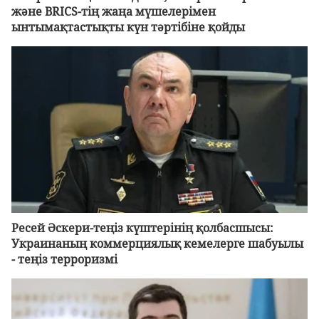
және BRICS-тің жаңа мүшелерімен
ынтымақтастықты күн тәртібіне қойды
Ресей Әскери-теңіз күштерінің қолбасшысы:
Украинаның коммерциялық кемелерге шабуылы
- теңіз терроризмі