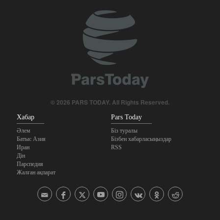
АҚШ Иранға қатысты кейбір санкцияларды алып
тастады
© 2026 PARS TODAY. All Rights Reserved.
Хабар
Pars Today
Әлем
Біз туралы
Батыс Азия
Бізбен хабарласыңыздар
Иран
RSS
Дін
Парспедия
Жалған ақпарат