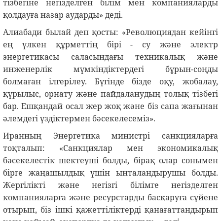
тізбегіне негізделген білім мен компанияларды
қолдауға назар аударды» деді.
Алиабади былай деп қосты: «Революциядан кейінгі
ең үлкен құрметтің бірі - су және электр
энергетикасы саласындағы техникалық және
инженерлік мүмкіндіктердегі бұрын-соңды
болмаған ілгерілеу. Бүгінде бізде оқу, жобалау,
құрылыс, орнату және пайдаланудың толық тізбегі
бар. Ешқандай осал жер жоқ және біз сапа жағынан
әлемдегі үздіктермен бәсекелесеміз».
Иранның Энергетика министрі санкцияларға
тоқталып: «Санкциялар мен экономикалық
бәсекелестік шектеуші болды, бірақ олар сонымен
бірге жаңашылдық үшін ынталандырушы болды.
Жергілікті және негізгі білімге негізделген
компанияларға және ресурстарды басқаруға сүйене
отырып, біз ішкі қажеттіліктерді қанағаттандырып