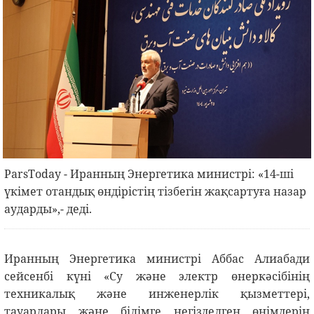
ParsToday - Иранның Энергетика министрі: «14-ші
үкімет отандық өндірістің тізбегін жақсартуға назар
аударды»,- деді.
Иранның Энергетика министрі Аббас Алиабади
сейсенбі күні «Су және электр өнеркәсібінің
техникалық және инженерлік қызметтері,
тауарлары және білімге негізделген өнімдерін