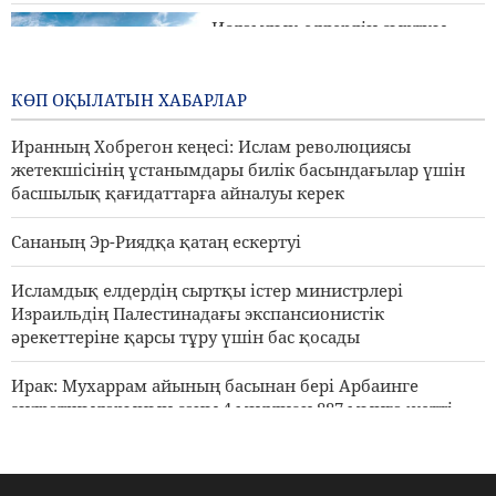
Исламдық елдердің сыртқы
істер министрлері Израильдің
Палестинадағы экспансионистік
әрекеттеріне қарсы тұру үшін
КӨП ОҚЫЛАТЫН ХАБАРЛАР
бас қосады
Иранның Хобрегон кеңесі: Ислам революциясы
2 days ago
жетекшісінің ұстанымдары билік басындағылар үшін
басшылық қағидаттарға айналуы керек
Сананың Эр-Риядқа қатаң ескертуі
Исламдық елдердің сыртқы істер министрлері
Израильдің Палестинадағы экспансионистік
әрекеттеріне қарсы тұру үшін бас қосады
Ирак: Мухаррам айының басынан бері Арбаинге
зияратшыларының саны 4 миллион 887 мыңға жетті.
Пезешкиан: Біз келіссөздер процесіндегі Палестина
көшбасшыларының әрбір шешімін қолдаймыз