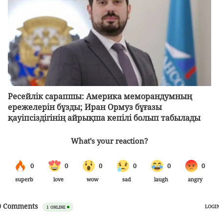
Ресейлік сарапшы: Америка меморандумның
ережелерін бұзды; Иран Ормуз бұғазы
қауіпсіздігінің айрықша кепілі болып табылады