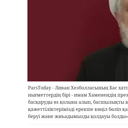
ParsToday - Ливан Хезболласының Бас хат
нығметтердің бірі - имам Хаменеидің пре
басқаруды өз қолына алып, басшылықты қ
қажеттіліктерімізді ерекше көңіл бөліп 
беруі және жиһадымызды қолдауы болды»