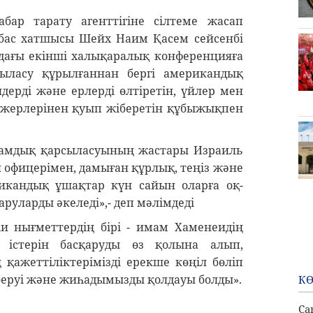
абар тарату агенттігіне сілтеме жасап
бас хатшысы Шейх Наим Қасем сейсенбі
дағы екінші халықаралық конференцияға
сыласу құрылғаннан бергі американдық
ерді және ерлерді өлтіретін, үйлер мен
жерлерінен қуып жіберетін құбыжықпен
ламдық қарсыласуының жастары Израиль
 офицерімен, дамыған құрлық, теңіз және
рикандық ұшақтар күн сайын оларға оқ-
руларды әкеледі»,- деп мәлімдеді
һи нығметтердің бірі - имам Хаменеидің
 істерін басқаруды өз қолына алып,
қажеттіліктерімізді ерекше көңіл бөліп
беруі және жиһадымызды қолдауы болды».
КӨ
Са