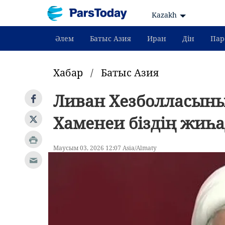
Kazakh
Әлем
Батыс Азия
Иран
Дін
Пар
Хабар
/
Батыс Азия
Ливан Хезболласын
Хаменеи біздің жиһ
Маусым 03, 2026 12:07 Asia/Almaty