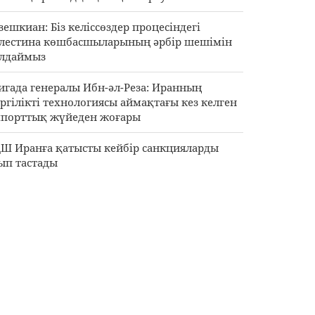
зешкиан: Біз келіссөздер процесіндегі
лестина көшбасшыларының әрбір шешімін
лдаймыз
игада генералы Ибн-әл-Реза: Иранның
ргілікті технологиясы аймақтағы кез келген
порттық жүйеден жоғары
Ш Иранға қатысты кейбір санкцияларды
ып тастады