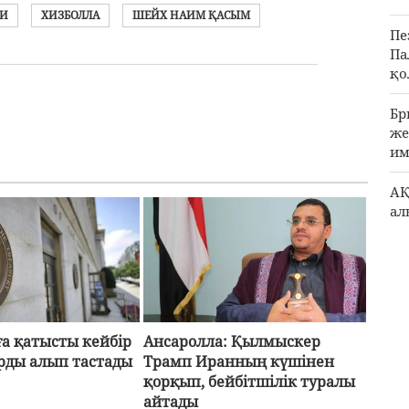
ЕИ
ХИЗБОЛЛА
ШЕЙХ НАИМ ҚАСЫМ
Пе
Па
қо
Бр
же
им
АҚ
ал
а қатысты кейбір
Ансаролла: Қылмыскер
рды алып тастады
Трамп Иранның күшінен
қорқып, бейбітшілік туралы
айтады