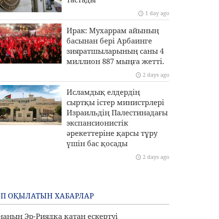
1 day ago
Ирак: Мухаррам айының
басынан бері Арбаинге
зияратшыларының саны 4
миллион 887 мыңға жетті.
2 days ago
Исламдық елдердің
сыртқы істер министрлері
Израильдің Палестинадағы
экспансионистік
әрекеттеріне қарсы тұру
үшін бас қосады
2 days ago
П ОҚЫЛАТЫН ХАБАРЛАР
наның Эр-Риядқа қатаң ескертуі