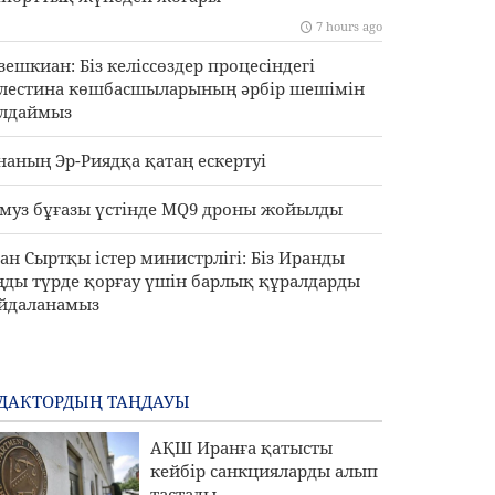
7 hours ago
зешкиан: Біз келіссөздер процесіндегі
лестина көшбасшыларының әрбір шешімін
лдаймыз
наның Эр-Риядқа қатаң ескертуі
муз бұғазы үстінде MQ9 дроны жойылды
ан Сыртқы істер министрлігі: Біз Иранды
ңды түрде қорғау үшін барлық құралдарды
йдаланамыз
ДАКТОРДЫҢ ТАҢДАУЫ
АҚШ Иранға қатысты
кейбір санкцияларды алып
тастады