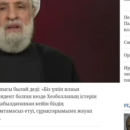
Пе
Па
қо
Са
Ор
Ир
за
па
шысы былай деді: «Біз үшін илаһи
зидент болған кезде Хезболланың істерін
абылдағаннан кейін біздің
РЕ
қамтамасыз етуі, сұрақтарымызға жауап
.