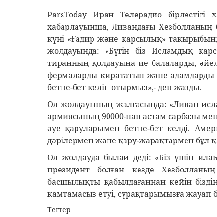
ParsToday Иран Телерадио бірлестігі х
хабарлауынша, Ливандағы Хезболланың 
күні «Ғадир және қарсылық» тақырыбын
жолдауында: «Бүгін біз Исламдық қар
тиранның қолдауына ие балаларды, әйелд
фермаларды қирататын және адамдарды 
бетпе-бет келіп отырмыз»,- деп жазды.
Ол жолдауының жалғасында: «Ливан ис
армиясының 90000-нан астам сарбазы мен
әуе қаруларымен бетпе-бет келді. Аме
дәрілермен және қару-жарақтармен бұл қа
Ол жолдауда былай деді: «Біз үшін ила
президент болған кезде Хезболланың
басшылықты қабылдағаннан кейін біздің 
қамтамасыз етуі, сұрақтарымызға жауап 
Тегтер