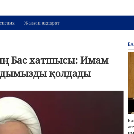
спедия
Жалған ақпарат
Б
ың Бас хатшысы: Имам
адымызды қолдады
Бр
же
им