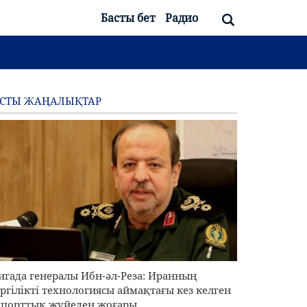
Басты бет
Радио
АСТЫ ЖАҢАЛЫҚТАР
игада генералы Ибн-әл-Реза: Иранның
ргілікті технологиясы аймақтағы кез келген
порттық жүйеден жоғары