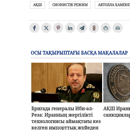
АҚШ
СИОНИСТІК РЕЖИМ
АЯТОЛЛА ХАМЕН
ОСЫ ТАҚЫРЫПТАҒЫ БАСҚА МАҚАЛАЛАР
Бригада генералы Ибн-әл-
АҚШ Иранғ
Реза: Иранның жергілікті
санкцияла
технологиясы аймақтағы кез
келген импорттық жүйеден