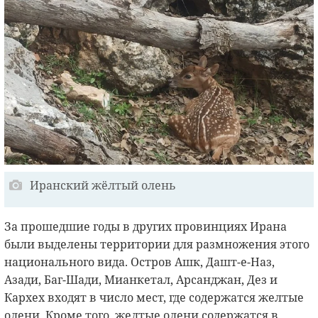
Иранский жёлтый олень
За прошедшие годы в других провинциях Ирана
были выделены территории для размножения этого
национального вида. Остров Ашк, Дашт-е-Наз,
Азади, Баг-Шади, Мианкетал, Арсанджан, Дез и
Кархех входят в число мест, где содержатся желтые
олени. Кроме того, желтые олени содержатся в