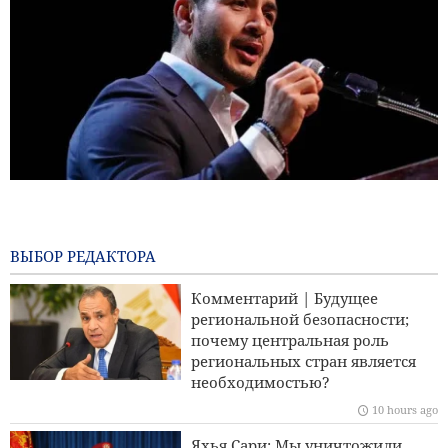
Иран и Таджикистан обсуждают увеличение квот на
предоставление стипендий
Анализ | Новое сотрудничество в сфере вооружений
между ОАЭ и израильским режимом
Авиаудары Саудовской Аравии по столице Йемена
Комментарий | Почему сионистское лобби в Америке
утратило прежнее влияние?
6 hours ago
ВЫБОР РЕДАКТОРА
Опрос Reuters: Американцы считают войну с Ираном
Комментарий | Будущее
дестабилизирующим фактором
региональной безопасности;
почему центральная роль
Сандерс: Коррумпированный Трамп втянул Америку в
региональных стран является
катастрофическую войну
необходимостью?
10 hours ago
Ответ Галибафа Трампу: Эта показная дипломатия
провалилась
Яхья Сари: Мы уничтожили