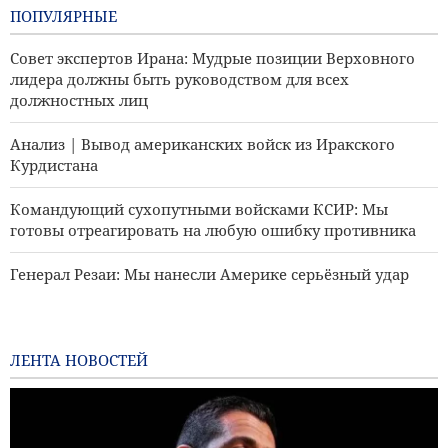
ПОПУЛЯРНЫЕ
Совет экспертов Ирана: Мудрые позиции Верховного
лидера должны быть руководством для всех
должностных лиц
Анализ | Вывод американских войск из Иракского
Курдистана
Командующий сухопутными войсками КСИР: Мы
готовы отреагировать на любую ошибку противника
Генерал Резаи: Мы нанесли Америке серьёзный удар
Забихулла Муджахид приветствует недавние заявления
заместителя посла Ирана в Кабуле
ЛЕНТА НОВОСТЕЙ
Как происходит распад коалиции Трампа?
Аль-Джазира: Иран определяет, какие суда заходят в
Персидский залив и выходят из него