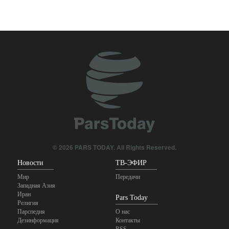
Анализ | Масштабы и
последствия беспрецедентного
Представитель иранской армии: Иранский указ,
применения Саудовской
регулирующий ситуацию в Ормузском проливе,
Аравией ракет Patriot
необратим
5 hours ago
© 2026 PARS TODAY. All Rights Reserved.
Новости
ТВ-ЭФИР
Мир
Передачи
Западная Азия
Иран
Pars Today
Религия
Парспедия
О нас
Дезинформация
Контакты