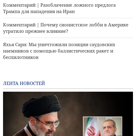
Комментарий | Разоблачение ложного предлога
Трампа для нападения на Иран
Комментарий | Почему сионистское лобби в Америке
утратило прежнее влияние?
Яхья Сари: Мы уничтожили позиции саудовских
наемников с помощью баллистических ракет и
беспилотников
Иран и Таджикистан обсуждают увеличение квот на
предоставление стипендий
ЛЕНТА НОВОСТЕЙ
Авиаудары Саудовской Аравии по столице Йемена
Сандерс: Коррумпированный Трамп втянул Америку в
катастрофическую войну
CША отменили некоторые санкции, связанные с
Ираном