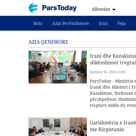
Albanian
Bota
Azia Perëndimore
Iran
Feja
AZIA QENDRORE
Irani dhe Kazakista
shkëmbimet tregtar
Qershor 16, 2026 21:00
ParsToday - Ministrja 
Iranit dhe Ministri i T
Kazakistan, theksuan 
përshpejtuar zbatimin 
tregtare midis dy vend
Gatishmëria e Irani
me Kirgistanin