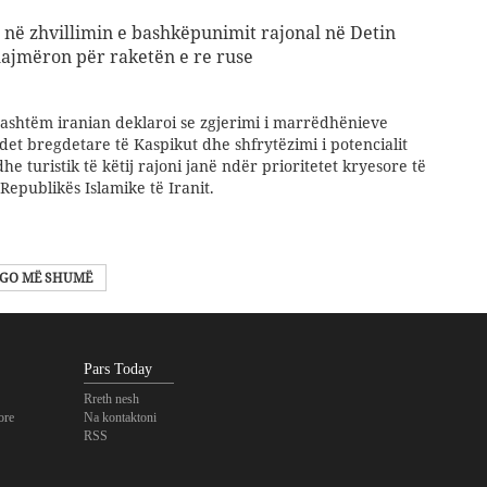
 në zhvillimin e bashkëpunimit rajonal në Detin
lajmëron për raketën e re ruse
 Jashtëm iranian deklaroi se zgjerimi i marrëdhënieve
t bregdetare të Kaspikut dhe shfrytëzimi i potencialit
e turistik të këtij rajoni janë ndër prioritetet kryesore të
 Republikës Islamike të Iranit.
GO MË SHUMË
Pars Today
Rreth nesh
ore
Na kontaktoni
RSS