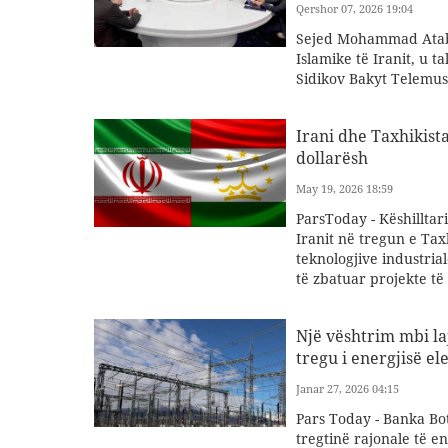
Qershor 07, 2026 19:04
Sejed Mohammad Atabek
Islamike të Iranit, u 
Sidikov Bakyt Telemu
Irani dhe Taxhikista
dollarësh
May 19, 2026 18:59
ParsToday - Këshilltari
Iranit në tregun e Tax
teknologjive industri
të zbatuar projekte të
Një vështrim mbi l
tregu i energjisë e
Janar 27, 2026 04:15
Pars Today - Banka Bo
tregtinë rajonale të e