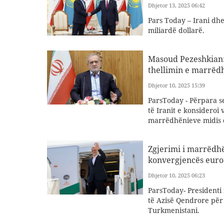
Dhjetor 13, 2025 06:42
Pars Today – Irani dhe
miliardë dollarë.
Masoud Pezeshkian: 
thellimin e marrëd
Dhjetor 10, 2025 15:39
ParsToday - Përpara se
të Iranit e konsideroi 
marrëdhënieve midis 
Zgjerimi i marrëdhë
konvergjencës euro
Dhjetor 10, 2025 06:23
ParsToday- Presidenti 
të Azisë Qendrore për
Turkmenistani.