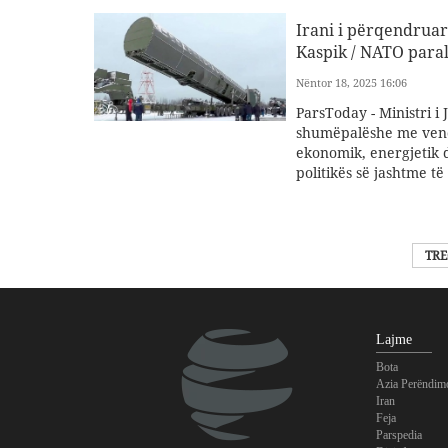
Irani i përqendruar
Kaspik / NATO para
Nëntor 18, 2025 16:06
ParsToday - Ministri i
shumëpalëshe me vende
ekonomik, energjetik dh
politikës së jashtme të
TRE
Lajme
Bota
Azia Perëndim
Iran
Feja
Parspedia