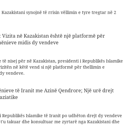
 Kazakistani synojnë të rrisin vëllimin e tyre tregtar në 2
Vizita në Kazakistan është një platformë për
hënieve midis dy vendeve
 të nisej për në Kazakistan, presidenti i Republikës Islamike
vizitën në këtë vend si një platformë për thellimin e
dy vendeve.
nieve të Iranit me Azinë Qendrore; Një urë drejt
aziatike
i Republikës Islamike të Iranit po udhëton drejt dy vendeve
 t'u takuar dhe konsultuar me zyrtarë nga Kazakistani dhe