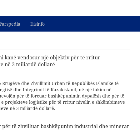
Parspedia
Disinfo
ni kanë vendosur një objektiv për të rritur
e në 3 miliardë dollarë
e Rrugëve dhe Zhvillimit Urban të Republikës Islamike të
regtisë dhe Integrimit të Kazakistanit, në një takim në
nevojën për të forcuar bashkëpunimin dypalësh dhe për të
e projekteve logjistike për të rritur nivelin e shkëmbimeve
eve në 3 miliardë dollarë.
t për të zhvilluar bashkëpunim industrial dhe minerar