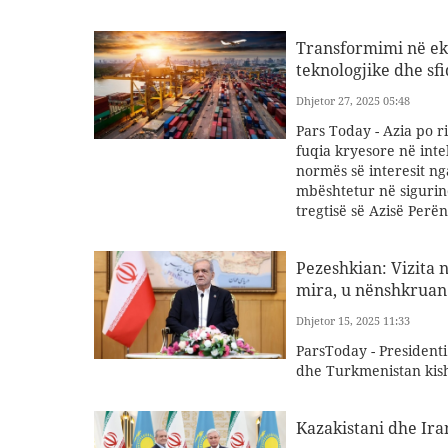
Transformimi në eko
teknologjike dhe sf
Dhjetor 27, 2025 05:48
Pars Today - Azia po r
fuqia kryesore në inte
normës së interesit n
mbështetur në sigurin
tregtisë së Azisë Perë
Pezeshkian: Vizita 
mira, u nënshkrua
Dhjetor 15, 2025 11:33
ParsToday - Presidenti 
dhe Turkmenistan kisht
Kazakistani dhe Iran