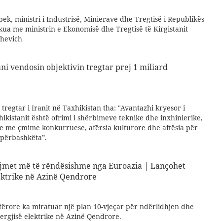
, ministri i Industrisë, Minierave dhe Tregtisë i Republikës
takua me ministrin e Ekonomisë dhe Tregtisë të Kirgistanit
shevich
ni vendosin objektivin tregtar prej 1 miliard
 tregtar i Iranit në Taxhikistan tha: "Avantazhi kryesor i
hikistanit është ofrimi i shërbimeve teknike dhe inxhinierike,
ale me çmime konkurruese, afërsia kulturore dhe aftësia për
 përbashkëta”.
ajmet më të rëndësishme nga Euroazia | Lançohet
lektrike në Azinë Qendrore
tërore ka miratuar një plan 10-vjeçar për ndërlidhjen dhe
nergjisë elektrike në Azinë Qendrore.