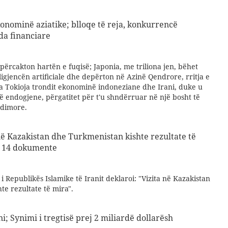
nominë aziatike; blloqe të reja, konkurrencë
ida financiare
ipërcakton hartën e fuqisë; Japonia, me triliona jen, bëhet
ligjencën artificiale dhe depërton në Azinë Qendrore, rritja e
ga Tokioja trondit ekonominë indoneziane dhe Irani, duke u
ë endogjene, përgatitet për t'u shndërruar në një bosht të
ndimore.
në Kazakistan dhe Turkmenistan kishte rezultate të
n 14 dokumente
i Republikës Islamike të Iranit deklaroi: "Vizita në Kazakistan
e rezultate të mira".
i; Synimi i tregtisë prej 2 miliardë dollarësh