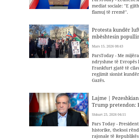
mediat sociale: "E gji
flamuj të rremë".
Protesta kundër luf
mbështesin populli
Mars 15, 2026 08:43
ParsToday - Me mijëra 
ndryshme të Evropës 
Frankfurt gjatë të ci
regjimit sionist kundë
Gazës.
Lajme | Pezeshkian: 
Trump pretendon: R
Shkurt 25, 2026 04:11
Pars Today - President
historike, theksoi rënd
rajonale të Republikës