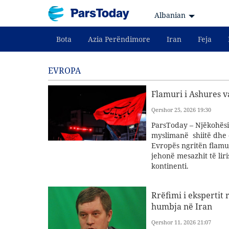
Albanian
Bota
Azia Perëndimore
Iran
Feja
EVROPA
Flamuri i Ashures v
Qershor 25, 2026 19:30
ParsToday – Njëkohësi
myslimanë shiitë dhe d
Evropës ngritën flamu
jehonë mesazhit të liri
kontinenti.
Rrëfimi i ekspertit
humbja në Iran
Qershor 11, 2026 21:07