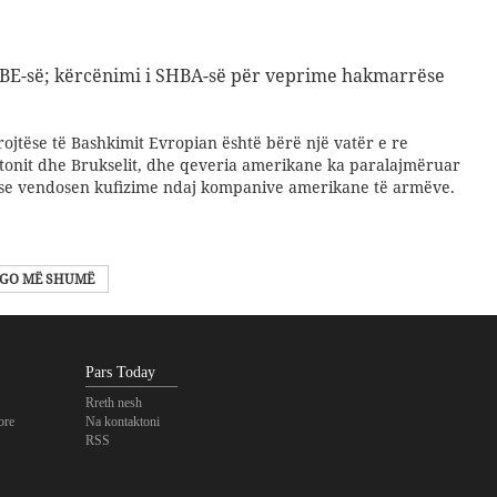
 BE-së; kërcënimi i SHBA-së për veprime hakmarrëse
ojtëse të Bashkimit Evropian është bërë një vatër e re
gtonit dhe Brukselit, dhe qeveria amerikane ka paralajmëruar
ëse vendosen kufizime ndaj kompanive amerikane të armëve.
GO MË SHUMË
Pars Today
Rreth nesh
ore
Na kontaktoni
RSS