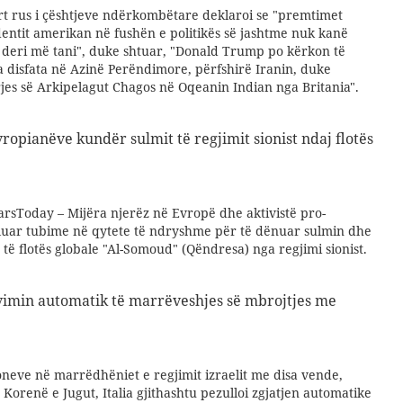
rt rus i çështjeve ndërkombëtare deklaroi se "premtimet
entit amerikan në fushën e politikës së jashtme nuk kanë
e deri më tani", duke shtuar, "Donald Trump po kërkon të
 disfata në Azinë Perëndimore, përfshirë Iranin, duke
rjes së Arkipelagut Chagos në Oqeanin Indian nga Britania".
ropianëve kundër sulmit të regjimit sionist ndaj flotës
arsToday – Mijëra njerëz në Evropë dhe aktivistë pro-
lluar tubime në qytete të ndryshme për të dënuar sulmin dhe
 të flotës globale "Al-Somoud" (Qëndresa) nga regjimi sionist.
ovimin automatik të marrëveshjes së mbrojtjes me
oneve në marrëdhëniet e regjimit izraelit me disa vende,
Korenë e Jugut, Italia gjithashtu pezulloi zgjatjen automatike