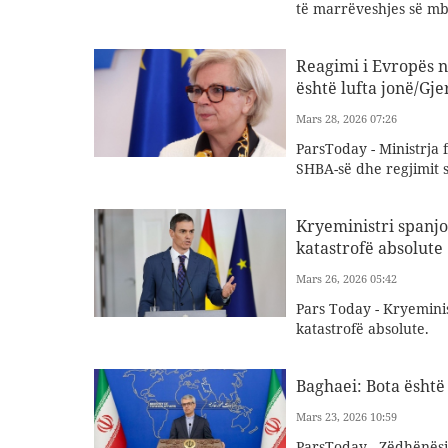
të marrëveshjes së mb
Reagimi i Evropës n
është lufta jonë/Gj
Mars 28, 2026 07:26
ParsToday - Ministrja 
SHBA-së dhe regjimit s
Kryeministri spanjo
katastrofë absolute
Mars 26, 2026 05:42
Pars Today - Kryeminis
katastrofë absolute.
Baghaei: Bota ësht
Mars 23, 2026 10:59
ParsToday - Zëdhënësi 