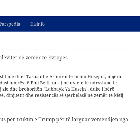
Parspedia
Disinfo
alëvitet në zemër të Evropës
sht me ditët Tasua dhe Ashuren të Imam Husejnit, mijëra
ashamirës të Ehli Bejtit (a.s.) në qytete të ndryshme të
j zie dhe brohoritën "Labbayk Ya Husejn", duke i bërë
së, dinjitetit dhe rezistencës së Qerbelasë në zemër të këtij
 rus për trukun e Trump për të larguar vëmendjen nga