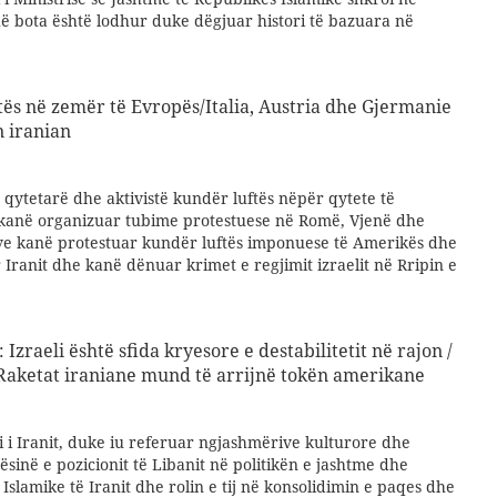
thë bota është lodhur duke dëgjuar histori të bazuara në
tës në zemër të Evropës/Italia, Austria dhe Gjermanie
n iranian
qytetarë dhe aktivistë kundër luftës nëpër qytete të
kanë organizuar tubime protestuese në Romë, Vjenë dhe
lave kanë protestuar kundër luftës imponuese të Amerikës dhe
r Iranit dhe kanë dënuar krimet e regjimit izraelit në Rripin e
Izraeli është sfida kryesore e destabilitetit në rajon /
aketat iraniane mund të arrijnë tokën amerikane
i i Iranit, duke iu referuar ngjashmërive kulturore dhe
ësinë e pozicionit të Libanit në politikën e jashtme dhe
 Islamike të Iranit dhe rolin e tij në konsolidimin e paqes dhe