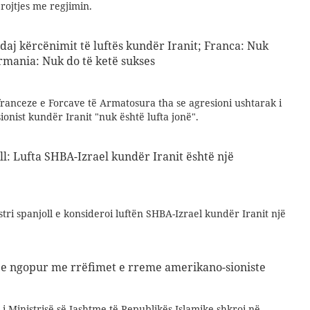
rojtjes me regjimin.
daj kërcënimit të luftës kundër Iranit; Franca: Nuk
ermania: Nuk do të ketë sukses
franceze e Forcave të Armatosura tha se agresioni ushtarak i
ionist kundër Iranit "nuk është lufta jonë".
ll: Lufta SHBA-Izrael kundër Iranit është një
tri spanjoll e konsideroi luftën SHBA-Izrael kundër Iranit një
ë e ngopur me rrëfimet e rreme amerikano-sioniste
i Ministrisë së Jashtme të Republikës Islamike shkroi në