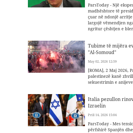
ParsToday - Një ekspe
madhështore të presid
çuar në ndonjë arritj
largojë vëmendjen nga
ngritur çështjen e ble
Tubime të mijëra ev
"Al-Somoud"
May 02, 2026 12:59
[ROMA], 2 Maj 2026, P
palestinezë kanë zhvi
sekuestrimin e anijeve
Italia pezullon rin
Izraelin
Prill 14, 2026 15:04
ParsToday - Mes tensi
përfshirë Spanjën dhe 