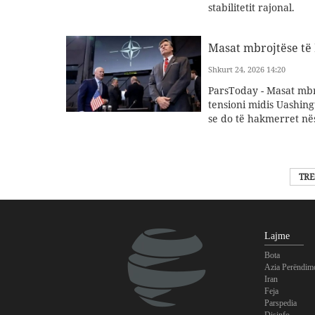
stabilitetit rajonal.
Masat mbrojtëse të
Shkurt 24, 2026 14:20
ParsToday - Masat mbr
tensioni midis Uashin
se do të hakmerret n
TRE
Lajme
Bota
Azia Perëndim
Iran
Feja
Parspedia