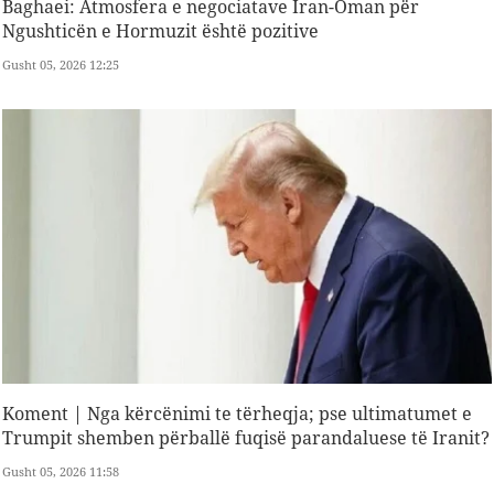
Baghaei: Atmosfera e negociatave Iran-Oman për
Ngushticën e Hormuzit është pozitive
Gusht 05, 2026 12:25
Koment | Nga kërcënimi te tërheqja; pse ultimatumet e
Trumpit shemben përballë fuqisë parandaluese të Iranit?
Gusht 05, 2026 11:58