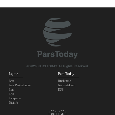
© 2026 PARS TODAY. All Rights Reserved.
Lajme
Pars Today
Bota
Rreth nesh
Azia Perëndimore
Na kontaktoni
Iran
RSS
Feja
Parspedia
Disinfo