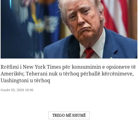
Rrëfimi i New York Times për konsumimin e opsioneve të
Amerikës; Teherani nuk u tërhoq përballë kërcënimeve,
Uashingtoni u tërhoq
Gusht 05, 2026 10:36
TREGO MË SHUMË