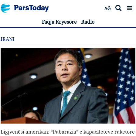
Faqja Kryesore
Radio
IRANI
Ligjvënësi amerikan: “Pabarazia” e kapaciteteve raketore