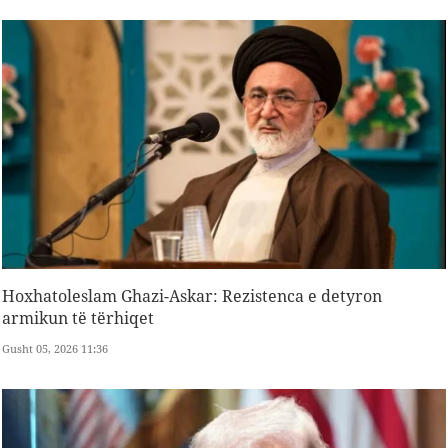
Hoxhatoleslam Ghazi-Askar: Rezistenca e detyron
armikun të tërhiqet
Gusht 05, 2026 11:36