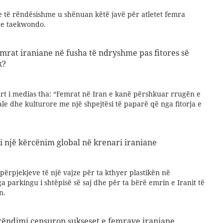
e të rëndësishme u shënuan këtë javë për atletet femra
he taekwondo.
mrat iraniane në fusha të ndryshme pas fitores së
k?
ert i medias tha: “Femrat në Iran e kanë përshkuar rrugën e
iale dhe kulturore me një shpejtësi të paparë që nga fitorja e
i një kërcënim global në krenari iraniane
 përpjekjeve të një vajze për ta kthyer plastikën në
a parkingu i shtëpisë së saj dhe për ta bërë emrin e Iranit të
n.
erëndimi censuron sukseset e femrave iraniane