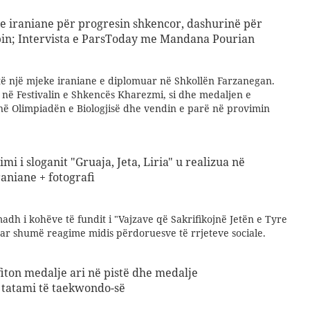
je iraniane për progresin shkencor, dashurinë për
in; Intervista e ParsToday me Mandana Pourian
ë një mjeke iraniane e diplomuar në Shkollën Farzanegan.
ë në Festivalin e Shkencës Kharezmi, si dhe medaljen e
ë Olimpiadën e Biologjisë dhe vendin e parë në provimin
mi i sloganit "Gruaja, Jeta, Liria" u realizua në
raniane + fotografi
adh i kohëve të fundit i "Vajzave që Sakrifikojnë Jetën e Tyre
uar shumë reagime midis përdoruesve të rrjeteve sociale.
fiton medalje ari në pistë dhe medalje
tatami të taekwondo-së