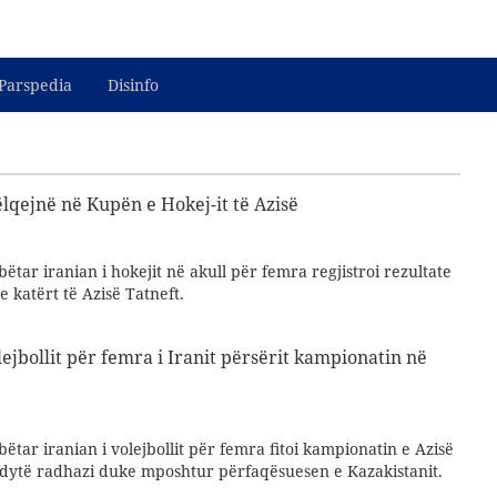
Parspedia
Disinfo
ëlqejnë në Kupën e Hokej-it të Azisë
ëtar iranian i hokejit në akull për femra regjistroi rezultate
 katërt të Azisë Tatneft.
ejbollit për femra i Iranit përsërit kampionatin në
ëtar iranian i volejbollit për femra fitoi kampionatin e Azisë
dytë radhazi duke mposhtur përfaqësuesen e Kazakistanit.