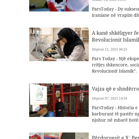
ParsToday - Dy sukses
iraniane në vrapim d
A kanë shkëlqyer fe
Revolucionit Islami
Dhjetor 11, 2025 06:25
Pars Today - Një eksp
rritjes shkencore, soc
Revolucionit Islamik”.
Vajza që e shndërro
Dhjetor 07, 2025 14:34
ParsToday - Historia e
karburant të pastër ng
njohur në mbarë botë
Përdoruesit e X: P