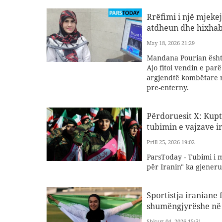
Rrëfimi i një mjeke
atdheun dhe hixhab
May 18, 2026 21:29
Mandana Pourian ësht
Ajo fitoi vendin e par
argjendtë kombëtare n
pre-enterny.
Përdoruesit X: Kupti
tubimin e vajzave i
Prill 25, 2026 19:02
ParsToday - Tubimi i m
për Iranin" ka gjener
Sportistja iraniane 
shumëngjyrëshe në 
Shkurt 04, 2026 15:51