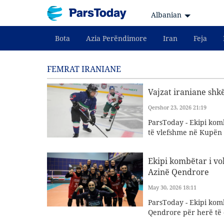
Albanian
Bota
Azia Perëndimore
Iran
Feja
FEMRAT IRANIANE
Vajzat iraniane shk
Qershor 23, 2026 21:19
ParsToday - Ekipi komb
të vlefshme në Kupën e
Ekipi kombëtar i vol
Azinë Qendrore
May 30, 2026 18:11
ParsToday - Ekipi komb
Qendrore për herë të 