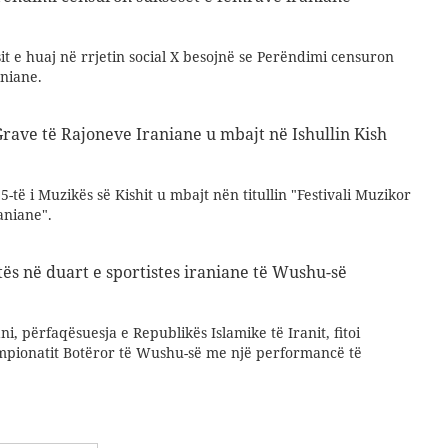
t e huaj në rrjetin social X besojnë se Perëndimi censuron
aniane.
 Grave të Rajoneve Iraniane u mbajt në Ishullin Kish
i 5-të i Muzikës së Kishit u mbajt nën titullin "Festivali Muzikor
aniane".
tës në duart e sportistes iraniane të Wushu-së
i, përfaqësuesja e Republikës Islamike të Iranit, fitoi
mpionatit Botëror të Wushu-së me një performancë të