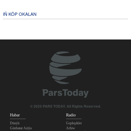
derejeli lideriniň Haj möwsümi
mynasybetli eden ýüzlenmesi
IŇ KÖP OKALAN
1 year ago
© 2025 PARS TODAY. All Rights Reserved.
Habar
Radio
Dünýä
Gepleşikler
Günbatar Aziýa
Arhiw