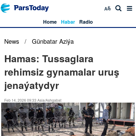
Home
Habar
Radio
News
/
Günbatar Aziýa
Hamas: Tussaglara
rehimsiz gynamalar uruş
jenaýatydyr
Feb 14, 2026 09:33 Asia/Ashgabat