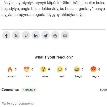
häsiýetli aýratynlyklarynyň köpüsini ýitirdi, käbir jesetler bolsa
boşadylyp, pagta bilen dolduryldy, bu bolsa organlaryň basyp
alyjylar tarapyndan ogurlandygyny aňladýar diýdi.