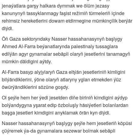
jenaýatlara garşy halkara dymmak we ölüm jezasy
kanunynyň tassyklanmagy faşist režimiň türmeleriň içinde
rehimsiz hereketlerini dowam etdirmegine mümkinçilik berýär
diýdi.
Öň Gaza sektoryndaky Nasser hassahanasynyň başlygy
Ahmed Al-Farra beýanatlarynda palestinaly tussaglara
edilýän agyr gynamalar sebäpli olaryň jesetlerini tanamagyň
mümkin däldigini aýtdy.
Al-Farra basyp alyjylaryň Gaza eltýän jesetleriniň kimligini
bilýändiklerini, ýöne olaryň atlaryny yglan etmekden ýüz
öwürýändiklerini sözüne goşdy.
Ol şeýle hem her ýedi jesetden diňe biriniň kimdigini aýdyp
bolýandygyna yşarat edip özboluşly häsiýetleri bolanlardan
başga jesetleri kimdigini anyklamak örän kyn diýdi.
Nasser hassahanasynyň başlygy şeýle hem jesetleriň köpüsi
çüýremek ýa-da gynamalara sezewar bolmak sebäpli