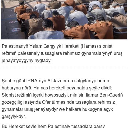
Palestinanyň Yslam Garşylyk Hereketi (Hamas) sionist
režimiň palestinaly tussaglara rehimsiz gynamalarynyň uruş
jenaýatydygyny nygtady.
Şenbe güni IRNA-nyň Al Jazeera-a salgylanyp beren
habaryna görä, Hamas hereketi beýanatda şeýle diýdi:
Sionist režimiň içerki howpsuzlyk ministri Itamar Ben-Gueriň
gözegçiligi astynda Ofer türmesinde tussaglara rehimsiz
gynamalar uruş jenaýatydyr we halkara hukugyna açyk
garşylykdyr.
Bu Hereket şeýle hem Palestinaly tussaglara garşy