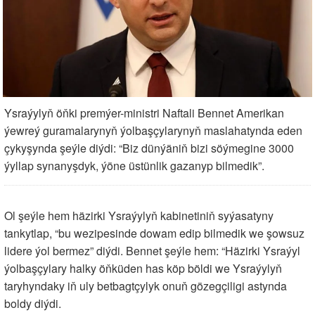
Ysraýylyň öňki premýer-ministri Naftali Bennet Amerikan
ýewreý guramalarynyň ýolbaşçylarynyň maslahatynda eden
çykyşynda şeýle diýdi: “Biz dünýäniň bizi söýmegine 3000
ýyllap synanyşdyk, ýöne üstünlik gazanyp bilmedik”.
Ol şeýle hem häzirki Ysraýylyň kabinetiniň syýasatyny
tankytlap, “bu wezipesinde dowam edip bilmedik we şowsuz
lidere ýol bermez” diýdi. Bennet şeýle hem: “Häzirki Ysraýyl
ýolbaşçylary halky öňküden has köp böldi we Ysraýylyň
taryhyndaky iň uly betbagtçylyk onuň gözegçiligi astynda
boldy diýdi.