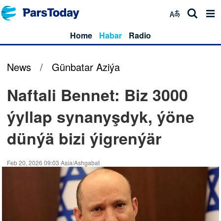
Home
Habar
Radio
News
/
Günbatar Aziýa
Naftali Bennet: Biz 3000
ýyllap synanyşdyk, ýöne
dünýä bizi ýigrenýär
Feb 20, 2026 09:03 Asia/Ashgabat