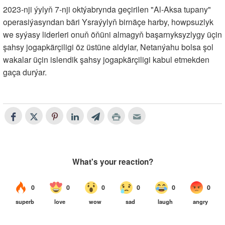
2023-nji ýylyň 7-nji oktýabrynda geçirilen "Al-Aksa tupany"
operasiýasyndan bäri Ysraýylyň birnäçe harby, howpsuzlyk
we syýasy liderleri onuň öňüni almagyň başarnyksyzlygy üçin
şahsy jogapkärçiligi öz üstüne aldylar, Netanýahu bolsa şol
wakalar üçin islendik şahsy jogapkärçiligi kabul etmekden
gaça durýar.