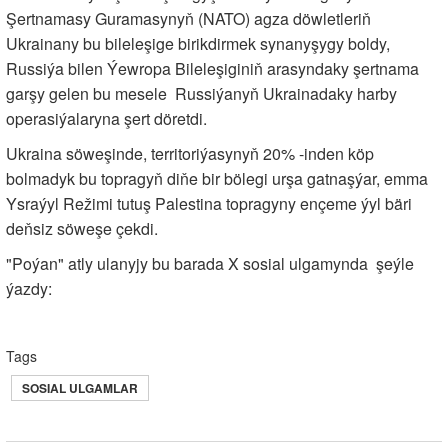
Şertnamasy Guramasynyň (NATO) agza döwletleriň
Ukrainany bu bileleşige birikdirmek synanyşygy boldy,
Russiýa bilen Ýewropa Bileleşiginiň arasyndaky şertnama
garşy gelen bu mesele Russiýanyň Ukrainadaky harby
operasiýalaryna şert döretdi.
Ukraina söweşinde, territoriýasynyň 20% -inden köp
bolmadyk bu topragyň diňe bir bölegi urşa gatnaşýar, emma
Ysraýyl Režimi tutuş Palestina topragyny ençeme ýyl bäri
deňsiz söweşe çekdi.
"Poýan" atly ulanyjy bu barada X sosial ulgamynda şeýle
ýazdy:
Tags
SOSIAL ULGAMLAR