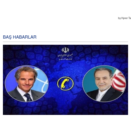
BAŞ HABARLAR
Grossi we Aragçi Eýran-ABŞ gepleşiklerini ara alyp
maslahatlaşdylar