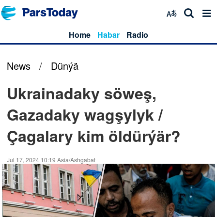
Home
Habar
Radio
News
/
Dünýä
Ukrainadaky söweş,
Gazadaky wagşylyk /
Çagalary kim öldürýär?
Jul 17, 2024 10:19 Asia/Ashgabat