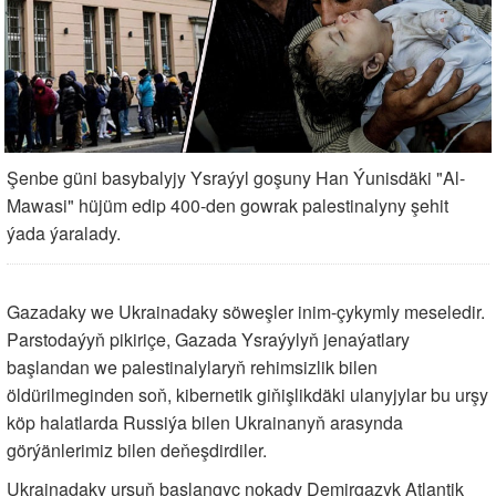
Şenbe güni basybalyjy Ysraýyl goşuny Han Ýunisdäki "Al-
Mawasi" hüjüm edip 400-den gowrak palestinalyny şehit
ýada ýaralady.
Gazadaky we Ukrainadaky söweşler inim-çykymly meseledir.
Parstodaýyň pikiriçe, Gazada Ysraýylyň jenaýatlary
başlandan we palestinalylaryň rehimsizlik bilen
öldürilmeginden soň, kibernetik giňişlikdäki ulanyjylar bu urşy
köp halatlarda Russiýa bilen Ukrainanyň arasynda
görýänlerimiz bilen deňeşdirdiler.
Ukrainadaky urşuň başlangyç nokady Demirgazyk Atlantik