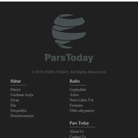
© 2025 PARS TODAY. All Rights Reserved.
Habar
Radio
Dünýä
Gepleşikler
Günbatar Aziýa
Arhiw
Eýran
Nura Giden Ýol
Din
Ferekans
Parspediýa
Öňki sahypamyz
Dezinformasiýa
Pars Today
About Us
Contact Us