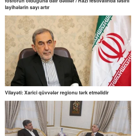
fosforun olduğuna dair dəlillər / Razi festivalında təsirli
layihələrin sayı artır
Vilayəti: Xarici qüvvələr regionu tərk etməlidir