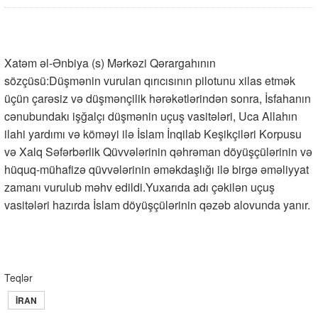
Xatəm əl-Ənbiya (s) Mərkəzi Qərargahının
sözçüsü:Düşmənin vurulan qırıcısının pilotunu xilas etmək
üçün çarəsiz və düşmənçilik hərəkətlərindən sonra, İsfahanın
cənubundakı işğalçı düşmənin uçuş vasitələri, Uca Allahın
ilahi yardımı və köməyi ilə İslam İnqilab Keşikçiləri Korpusu
və Xalq Səfərbərlik Qüvvələrinin qəhrəman döyüşçülərinin və
hüquq-mühafizə qüvvələrinin əməkdaşlığı ilə birgə əməliyyat
zamanı vurulub məhv edildi.Yuxarıda adı çəkilən uçuş
vasitələri hazırda İslam döyüşçülərinin qəzəb alovunda yanır.
Teqlər
İRAN