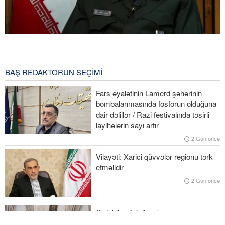
General-mayor Möhsün Rzayi İslam İnqilabı Rəhbərinin Ali Milli
Təhlükəsizlik Şurasındakı nümayəndəsi təyin edilib
38 Dəqiqə öncə
BAŞ REDAKTORUN SEÇIMI
Tbilisi meri: Gürcüstan və Ukraynanı NATO-ya üzvlük vədləri ilə
Fars əyalətinin Lamerd şəhərinin
aldadıblar
bombalanmasında fosforun olduğuna
dair dəlillər / Razi festivalında təsirli
Pezeşkian: Fələstin liderlərinin danışıqlar prosesində qəbul
layihələrin sayı artır
edəcəyi hər bir qərarı dəstəkləyirik
2 Gün öncə
Nazir Azərbaycan-Ermənistan normallaşma prosesində bir sıra
Vilayəti: Xarici qüvvələr regionu tərk
əlavə irəliləyişlər gözlənildiyini deyib
etməlidir
2 Gün öncə
Ruben Rubinyan Ermənistan parlamentinin sədri seçilib
Ərdəbil valisi: Azərbaycan
Respublikası ilə sərhəddə dəmir yolu