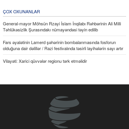
yük terminalının yaradılması məsələsi
diqqətdə saxlanılır
ÇOX OXUNANLAR
4 Gün öncə
General-mayor Möhsün Rzayi İslam İnqilabı Rəhbərinin Ali Milli
Təhlükəsizlik Şurasındakı nümayəndəsi təyin edilib
Fars əyalətinin Lamerd şəhərinin bombalanmasında fosforun
olduğuna dair dəlillər / Razi festivalında təsirli layihələrin sayı artır
Vilayəti: Xarici qüvvələr regionu tərk etməlidir