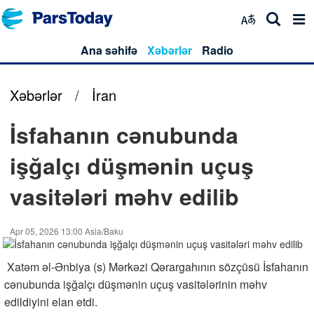
Ana səhifə
Xəbərlər
Radio
Xəbərlər
/
İran
İsfahanın cənubunda
işğalçı düşmənin uçuş
vasitələri məhv edilib
Apr 05, 2026 13:00 Asia/Baku
Xatəm əl-Ənbiya (s) Mərkəzi Qərargahının sözçüsü İsfahanın
cənubunda işğalçı düşmənin uçuş vasitələrinin məhv
edildiyini elan etdi.