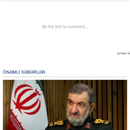
ÖNƏMLI XƏBƏRLƏR