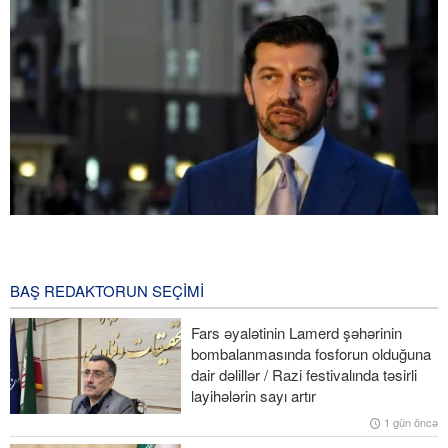
Tbilisi meri: Gürcüstan və Ukraynanı NATO-ya üzvlük vədləri ilə
aldadıblar
4 Gün öncə
BAŞ REDAKTORUN SEÇIMI
Pezeşkian: Fələstin liderlərinin danışıqlar prosesində qəbul
Fars əyalətinin Lamerd şəhərinin
edəcəyi hər bir qərarı dəstəkləyirik
bombalanmasında fosforun olduğuna
dair dəlillər / Razi festivalında təsirli
Nazir Azərbaycan-Ermənistan normallaşma prosesində bir sıra
layihələrin sayı artır
əlavə irəliləyişlər gözlənildiyini deyib
1 gün öncə