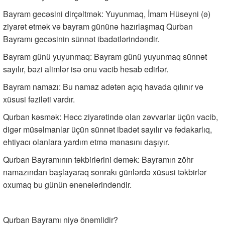
Bayram gecəsini dirçəltmək: Yuyunmaq, İmam Hüseyni (ə)
ziyarət etmək və bayram gününə hazırlaşmaq Qurban
Bayramı gecəsinin sünnət ibadətlərindəndir.
Bayram günü yuyunmaq: Bayram günü yuyunmaq sünnət
sayılır, bəzi alimlər isə onu vacib hesab edirlər.
Bayram namazı: Bu namaz adətən açıq havada qılınır və
xüsusi fəziləti vardır.
Qurban kəsmək: Həcc ziyarətində olan zəvvarlar üçün vacib,
digər müsəlmanlar üçün sünnət ibadət sayılır və fədakarlıq,
ehtiyacı olanlara yardım etmə mənasını daşıyır.
Qurban Bayramının təkbirlərini demək: Bayramın zöhr
namazından başlayaraq sonrakı günlərdə xüsusi təkbirlər
oxumaq bu günün ənənələrindəndir.
Qurban Bayramı niyə önəmlidir?