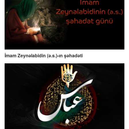
İmam Zeynəlabidin (ə.s.)-ın şəhadəti