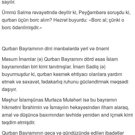
sayılır.
Ümmü Səlmə rəvayətində deyilir ki, Peyğəmbərə soruşdu ki,
qurban üçün borc alım? Həzrət buyurdu: «Borc al; çünki o
borc ödənilmişdir.»
Qurban Bayramının dini mənbələrdə yeri və önəmi
Məsum İmamlar (ə) Qurban Bayramını dörd əsas İslam
bayramından biri kimi tanıtmışlar. İmam Sadiq (ə)
buyurmuşdur ki, qurban kəsmək ehtiyacı olanlara yardım
etmək və səxavət, fədakarlıq ruhunu gücləndirmək məqsədi
daşıyır.
Məşhur İslamşünas Murtəza Mutəhəri isə bu bayramın
hikmətini İbrahimin və İsmayılın hekayəsindən ilham alaraq,
amal və düşüncə baxımından təvhidə yenidən and içmək kimi
təqdim etmişdir.
Qurban Bayramının gecə və gündüzündə edilən ibadətlər