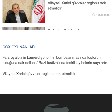
Ruben Rubinyan Ermənistan parlamentinin sədri seçilib
Vilayəti: Xarici qüvvələr regionu tərk
etməlidir
Ekspertlər Məclisi: Ali Liderin müdrik və şərəfli mövqeləri
1 gün öncə
sistemdəki bütün vəzifəli şəxslərin əsas prinsipi olmalıdır
Ərdəbil valisi: Azərbaycan
Respublikası ilə sərhəddə dəmir yolu
yük terminalının yaradılması məsələsi
diqqətdə saxlanılır
ÇOX OXUNANLAR
3 Gün öncə
Fars əyalətinin Lamerd şəhərinin bombalanmasında fosforun
olduğuna dair dəlillər / Razi festivalında təsirli layihələrin sayı artır
Vilayəti: Xarici qüvvələr regionu tərk etməlidir