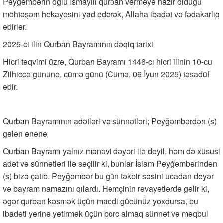
Peyğəmbərin oğlu İsmayılı qurban verməyə hazır olduğu
möhtəşəm hekayəsini yad edərək, Allaha ibadət və fədakarlıq
edirlər.
2025-ci ilin Qurban Bayramının dəqiq tarixi
Hicri təqvimi üzrə, Qurban Bayramı 1446-cı hicri ilinin 10-cu
Zilhiccə gününə, cümə günü (Cümə, 06 İyun 2025) təsadüf
edir.
Qurban Bayramının adətləri və sünnətləri; Peyğəmbərdən (s)
gələn ənənə
Qurban Bayramı yalnız mənəvi dəyəri ilə deyil, həm də xüsusi
adət və sünnətləri ilə seçilir ki, bunlar İslam Peyğəmbərindən
(s) bizə çatıb. Peyğəmbər bu gün təkbir səsini ucadan deyər
və bayram namazını qılardı. Həmçinin rəvayətlərdə gəlir ki,
əgər qurban kəsmək üçün maddi gücünüz yoxdursa, bu
ibadəti yerinə yetirmək üçün borc almaq sünnət və məqbul