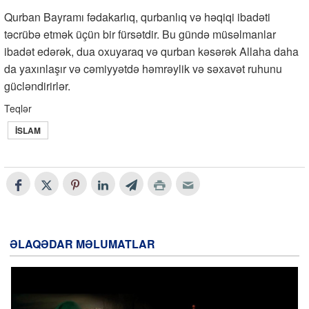
Qurban Bayramı fədakarlıq, qurbanlıq və həqiqi ibadəti
təcrübə etmək üçün bir fürsətdir. Bu gündə müsəlmanlar
ibadət edərək, dua oxuyaraq və qurban kəsərək Allaha daha
da yaxınlaşır və cəmiyyətdə həmrəylik və səxavət ruhunu
gücləndirirlər.
Teqlər
İSLAM
ƏLAQƏDAR MƏLUMATLAR