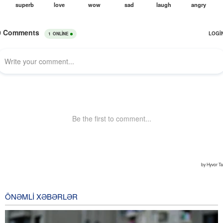
ÖNƏMLI XƏBƏRLƏR