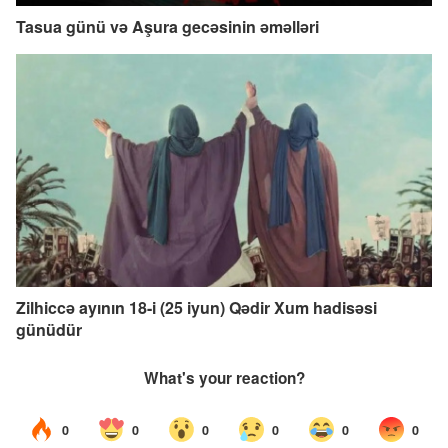
Tasua günü və Aşura gecəsinin əməlləri
Zilhiccə ayının 18-i (25 iyun) Qədir Xum hadisəsi
günüdür