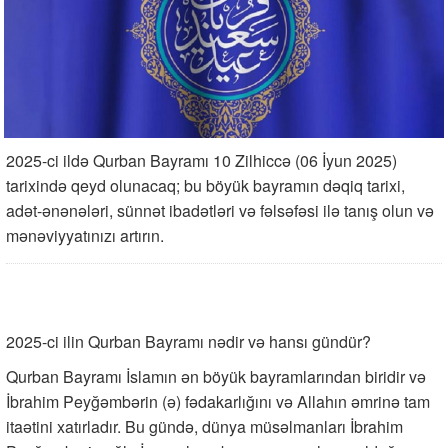
2025-ci ildə Qurban Bayramı 10 Zilhiccə (06 İyun 2025)
tarixində qeyd olunacaq; bu böyük bayramın dəqiq tarixi,
adət-ənənələri, sünnət ibadətləri və fəlsəfəsi ilə tanış olun və
mənəviyyatınızı artırın.
2025-ci ilin Qurban Bayramı nədir və hansı gündür?
Qurban Bayramı İslamın ən böyük bayramlarından biridir və
İbrahim Peyğəmbərin (ə) fədakarlığını və Allahın əmrinə tam
itaətini xatırladır. Bu gündə, dünya müsəlmanları İbrahim