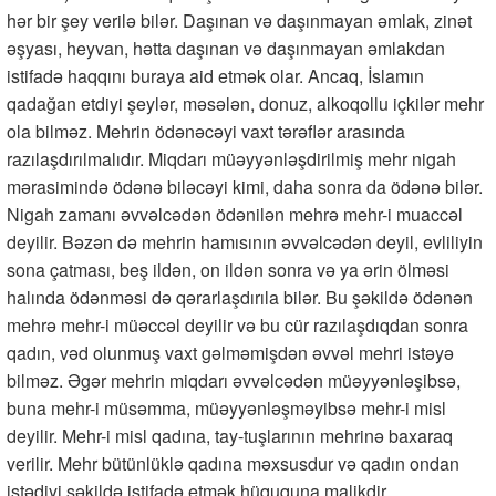
hər bir şey verilə bilər. Daşınan və daşınmayan əmlak, zinət
əşyası, heyvan, hətta daşınan və daşınmayan əmlakdan
istifadə haqqını buraya aid etmək olar. Ancaq, İslamın
qadağan etdiyi şeylər, məsələn, donuz, alkoqollu içkilər mehr
ola bilməz. Mehrin ödənəcəyi vaxt tərəflər arasında
razılaşdırılmalıdır. Miqdarı müəyyənləşdirilmiş mehr nigah
mərasimində ödənə biləcəyi kimi, daha sonra da ödənə bilər.
Nigah zamanı əvvəlcədən ödənilən mehrə mehr-i muaccəl
deyilir. Bəzən də mehrin hamısının əvvəlcədən deyil, evliliyin
sona çatması, beş ildən, on ildən sonra və ya ərin ölməsi
halında ödənməsi də qərarlaşdırıla bilər. Bu şəkildə ödənən
mehrə mehr-i müəccəl deyilir və bu cür razılaşdıqdan sonra
qadın, vəd olunmuş vaxt gəlməmişdən əvvəl mehri istəyə
bilməz. Əgər mehrin miqdarı əvvəlcədən müəyyənləşibsə,
buna mehr-i müsəmma, müəyyənləşməyibsə mehr-i misl
deyilir. Mehr-i misl qadına, tay-tuşlarının mehrinə baxaraq
verilir. Mehr bütünlüklə qadına məxsusdur və qadın ondan
istədiyi şəkildə istifadə etmək hüququna malikdir.