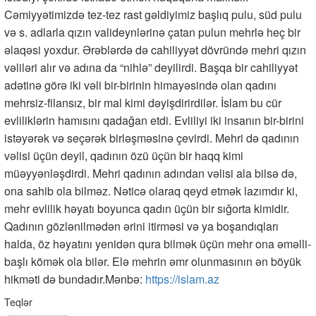
Cəmiyyətimizdə tez-tez rast gəldiyimiz başlıq pulu, süd pulu
və s. adlarla qızın valideynlərinə çatan pulun mehrlə heç bir
əlaqəsi yoxdur. Ərəblərdə də cahiliyyət dövründə mehri qızın
vəliləri alır və adına da “nihlə” deyilirdi. Başqa bir cahiliyyət
adətinə görə iki vəli bir-birinin himayəsində olan qadını
mehrsiz-filansız, bir mal kimi dəyişdirirdilər. İslam bu cür
evliliklərin hamısını qadağan etdi. Evliliyi iki insanın bir-birini
istəyərək və seçərək birləşməsinə çevirdi. Mehri də qadının
vəlisi üçün deyil, qadının özü üçün bir haqq kimi
müəyyənləşdirdi. Mehri qadının adından vəlisi ala bilsə də,
ona sahib ola bilməz. Nəticə olaraq qeyd etmək lazımdır ki,
mehr evlilik həyatı boyunca qadın üçün bir sığorta kimidir.
Qadının gözlənilmədən ərini itirməsi və ya boşandıqları
halda, öz həyatını yenidən qura bilmək üçün mehr ona əməlli-
başlı kömək ola bilər. Elə mehrin əmr olunmasının ən böyük
hikməti də bundadır.Mənbə:
https://islam.az
Teqlər