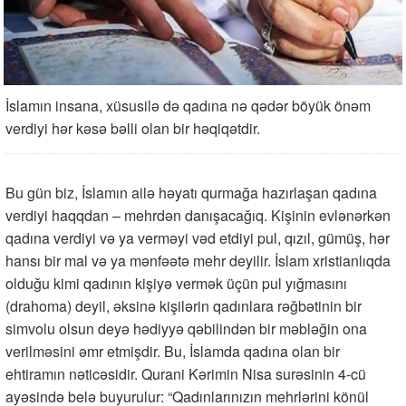
İslamın insana, xüsusilə də qadına nə qədər böyük önəm
verdiyi hər kəsə bəlli olan bir həqiqətdir.
Bu gün biz, İslamın ailə həyatı qurmağa hazırlaşan qadına
verdiyi haqqdan – mehrdən danışacağıq. Kişinin evlənərkən
qadına verdiyi və ya verməyi vəd etdiyi pul, qızıl, gümüş, hər
hansı bir mal və ya mənfəətə mehr deyilir. İslam xristianlıqda
olduğu kimi qadının kişiyə vermək üçün pul yığmasını
(drahoma) deyil, əksinə kişilərin qadınlara rəğbətinin bir
simvolu olsun deyə hədiyyə qəbilindən bir məbləğin ona
verilməsini əmr etmişdir. Bu, İslamda qadına olan bir
ehtiramın nəticəsidir. Qurani Kərimin Nisa surəsinin 4-cü
ayəsində belə buyurulur: “Qadınlarınızın mehrlərini könül