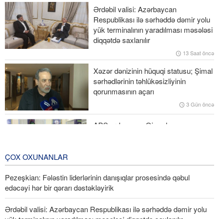
Pezeşkian: Fələstin liderlərinin danışıqlar prosesində qəbul
Ərdəbil valisi: Azərbaycan
edəcəyi hər bir qərarı dəstəkləyirik
Respublikası ilə sərhəddə dəmir yolu
yük terminalının yaradılması məsələsi
Nazir Azərbaycan-Ermənistan normallaşma prosesində bir sıra
diqqətdə saxlanılır
əlavə irəliləyişlər gözlənildiyini deyib
13 Saat öncə
Ruben Rubinyan Ermənistan parlamentinin sədri seçilib
Xəzər dənizinin hüquqi statusu; Şimal
sərhədlərinin təhlükəsizliyinin
Ekspertlər Məclisi: Ali Liderin müdrik və şərəfli mövqeləri
qorunmasının açarı
sistemdəki bütün vəzifəli şəxslərin əsas prinsipi olmalıdır
3 Gün öncə
ABŞ ordusunun Qişmdə yaşayış
məntəqəsinə hücumu nəticəsində
şəhid olanlar üçün vida mərasimi
keçirilib
ÇOX OXUNANLAR
3 Gün öncə
Pezeşkian: Fələstin liderlərinin danışıqlar prosesində qəbul
edəcəyi hər bir qərarı dəstəkləyirik
Ərdəbil valisi: Azərbaycan Respublikası ilə sərhəddə dəmir yolu