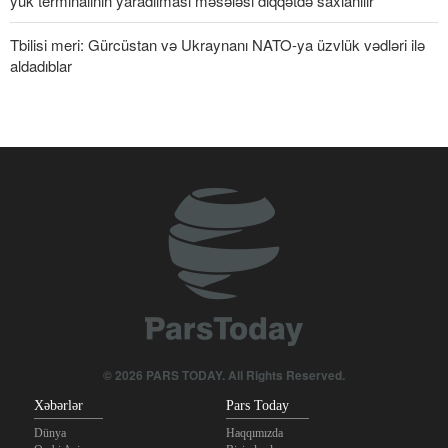
yük terminalının yaradılması məsələsi diqqətdə saxlanılır
Tbilisi meri: Gürcüstan və Ukraynanı NATO-ya üzvlük vədləri ilə
aldadıblar
© 2026 PARS TODAY. All Rights Reserved.
Xəbərlər
Pars Today
Dünya
Haqqımızda