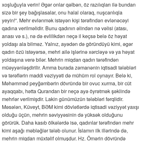
xoşluğuyla verin! Əgər onlar qəlbən, öz razılıqları ilə bundan
sizə bir şey bağışlasalar, onu halal olaraq, nuşcanlıqla
yeyin!”. Mehr evlənmək istəyən kişi tərəfindən evlənəcəyi
qadına verilməlidir. Bunu qadının əlindən nə vəlisi (atası,
anası və s.), nə də evlilikdən neçə il keçsə belə öz həyat
yoldaşı ala bilməz. Yalnız, ayədən də göründüyü kimi, əgər
qadın özü istəyərsə, mehri ailə işlərinə xərcləyə və ya həyat
yoldaşına verə bilər. Mehrin miqdarı qadın tərəfindən
müəyyənləşdirilir. Amma burada zəmanənin iqtisadi tələbləri
və tərəflərin maddi vəziyyəti də mühüm rol oynayır. Belə ki,
Məhəmməd peyğəmbərin dövründə bir ovuc xurma, bir cüt
ayaqqabı, hətta Qurandan bir neçə ayə öyrətmək şəklində
mehrlər verilmişdir. Lakin günümüzün tələbləri fərqlidir.
Məsələn, Küveyt, BƏM kimi dövlətlərdə iqtisadi vəziyyət yaxşı
olduğu üçün, mehrin səviyyəsinin də yüksək olduğunu
görürük. Daha kasıb ölkələrdə isə, qadınlar tərəfindən mehr
kimi aşağı məbləğlər tələb olunur. İslamın ilk illərində də,
mehrin miqdarı müxtəlif olmuşdur. Hz. Ömərin dövründə