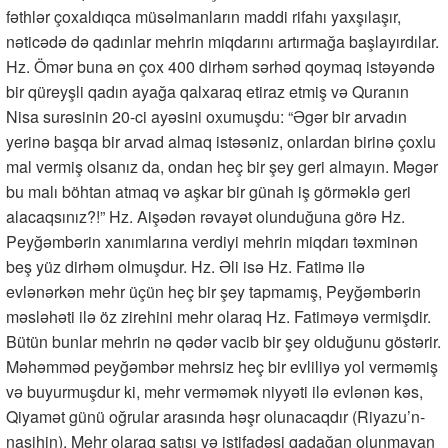
fəthlər çoxaldıqca müsəlmanların maddi rifahı yaxşılaşır,
nəticədə də qadınlar mehrin miqdarını artırmağa başlayırdılar.
Hz. Ömər buna ən çox 400 dirhəm sərhəd qoymaq istəyəndə
bir qüreyşli qadın ayağa qalxaraq etiraz etmiş və Quranın
Nisa surəsinin 20-ci ayəsini oxumuşdu: “Əgər bir arvadın
yerinə başqa bir arvad almaq istəsəniz, onlardan birinə çoxlu
mal vermiş olsanız da, ondan heç bir şey geri almayın. Məgər
bu malı böhtan atmaq və aşkar bir günah iş görməklə geri
alacaqsınız?!” Hz. Aişədən rəvayət olunduğuna görə Hz.
Peyğəmbərin xanımlarına verdiyi mehrin miqdarı təxminən
beş yüz dirhəm olmuşdur. Hz. Əli isə Hz. Fatimə ilə
evlənərkən mehr üçün heç bir şey tapmamış, Peyğəmbərin
məsləhəti ilə öz zirehini mehr olaraq Hz. Fatiməyə vermişdir.
Bütün bunlar mehrin nə qədər vacib bir şey olduğunu göstərir.
Məhəmməd peyğəmbər mehrsiz heç bir evliliyə yol verməmiş
və buyurmuşdur ki, mehr verməmək niyyəti ilə evlənən kəs,
Qiyamət günü oğrular arasında həşr olunacaqdır (Riyazu’n-
nasihin). Mehr olaraq satışı və istifadəsi qadağan olunmayan