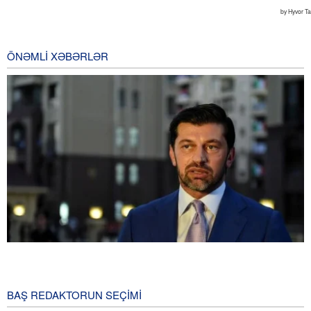
ÖNƏMLI XƏBƏRLƏR
Tbilisi meri: Gürcüstan və Ukraynanı NATO-ya üzvlük vədləri ilə
aldadıblar
2 Gün öncə
BAŞ REDAKTORUN SEÇIMI