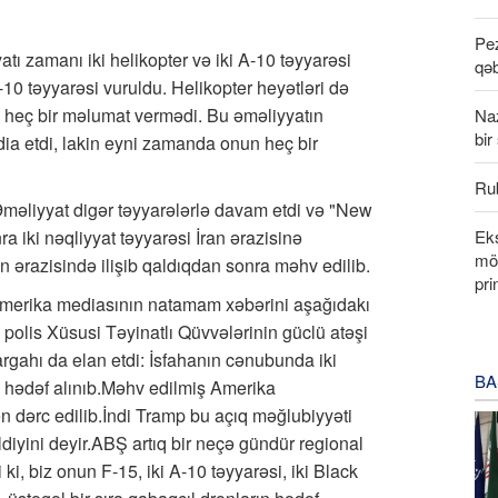
Pez
tı zamanı iki helikopter və iki A-10 təyyarəsi
qəb
10 təyyarəsi vuruldu. Helikopter heyətləri də
 heç bir məlumat vermədi. Bu əməliyyatın
Na
bir
ddia etdi, lakin eyni zamanda onun heç bir
Rub
Əməliyyat digər təyyarələrlə davam etdi və "New
Eks
ra iki nəqliyyat təyyarəsi İran ərazisinə
möv
 ərazisində ilişib qaldıqdan sonra məhv edilib.
pri
 Amerika mediasının natamam xəbərini aşağıdakı
polis Xüsusi Təyinatlı Qüvvələrinin güclü atəşi
rgahı da elan etdi: İsfahanın cənubunda iki
BA
i hədəf alınıb.Məhv edilmiş Amerika
dən dərc edilib.İndi Tramp bu açıq məğlubiyyəti
ldiyini deyir.ABŞ artıq bir neçə gündür regional
ki, biz onun F-15, iki A-10 təyyarəsi, iki Black