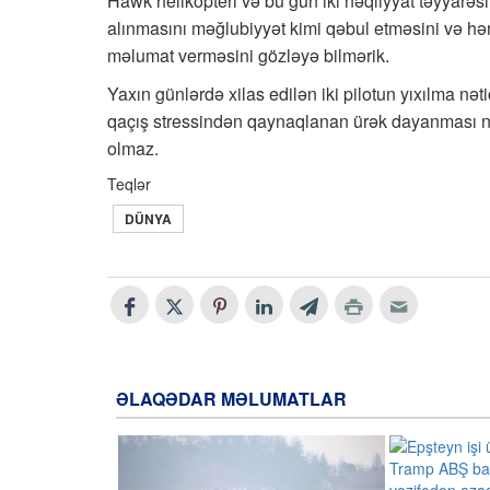
Hawk helikopteri və bu gün iki nəqliyyat təyyarəsi,
alınmasını məğlubiyyət kimi qəbul etməsini və hərb
məlumat verməsini gözləyə bilmərik.
Yaxın günlərdə xilas edilən iki pilotun yıxılma nə
qaçış stressindən qaynaqlanan ürək dayanması nət
olmaz.
Teqlər
DÜNYA
ƏLAQƏDAR MƏLUMATLAR