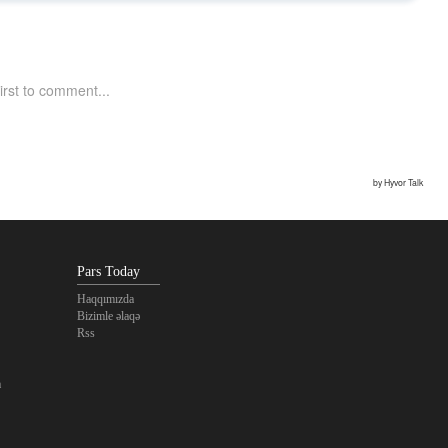
Pars Today
Haqqımızda
Bizimle əlaqə
Rss
a