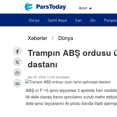
Azeri
Dünya
Qərbi Asiya
İran
Din
Parsped
Xəbərlər
/
Dünya
Trampın ABŞ ordusu ü
dastanı
Apr 05, 2026 13:05 Asia/Baku
ABŞ-ın F-15 qırıcı təyyarəsi 3 apreldə İran müdaf
ilk dəfə olaraq İranın qırıcılarını vurub məhv etdiy
dəfə qırıcı təyyarənin iki pilotu İranda ilişib qalmış