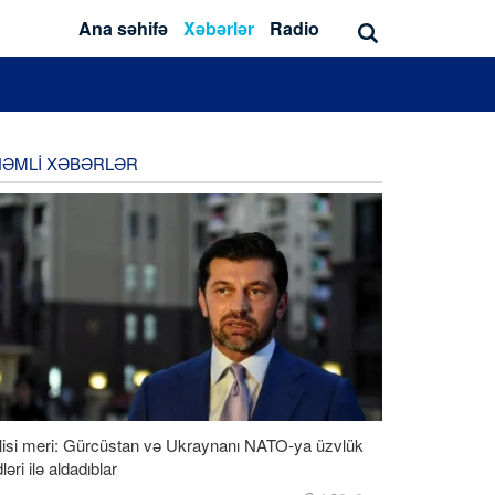
Ana səhifə
Xəbərlər
Radio
ƏMLI XƏBƏRLƏR
lisi meri: Gürcüstan və Ukraynanı NATO-ya üzvlük
ləri ilə aldadıblar