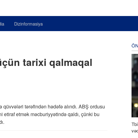
ia
Dizinformasiya
ÖN
çün tarixi qalmaqal
iə qüvvələri tərəfindən hədəfə alındı. ABŞ ordusu
ini etiraf etmək məcburiyyətində qaldı, çünki bu
dı.
Tbi
vəd