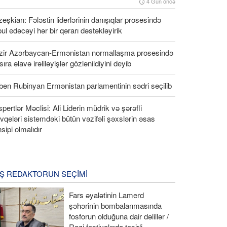
4 Gün öncə
eşkian: Fələstin liderlərinin danışıqlar prosesində
ul edəcəyi hər bir qərarı dəstəkləyirik
zir Azərbaycan-Ermənistan normallaşma prosesində
 sıra əlavə irəliləyişlər gözlənildiyini deyib
en Rubinyan Ermənistan parlamentinin sədri seçilib
pertlər Məclisi: Ali Liderin müdrik və şərəfli
qeləri sistemdəki bütün vəzifəli şəxslərin əsas
nsipi olmalıdır
Ş REDAKTORUN SEÇIMI
Fars əyalətinin Lamerd
şəhərinin bombalanmasında
fosforun olduğuna dair dəlillər /
Razi festivalında təsirli