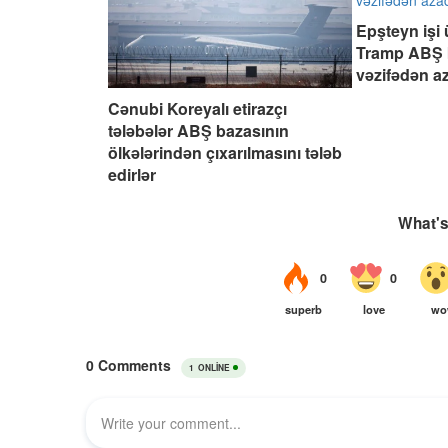
Epşteyn işi 
Tramp ABŞ 
vəzifədən a
Cənubi Koreyalı etirazçı
tələbələr ABŞ bazasının
ölkələrindən çıxarılmasını tələb
edirlər