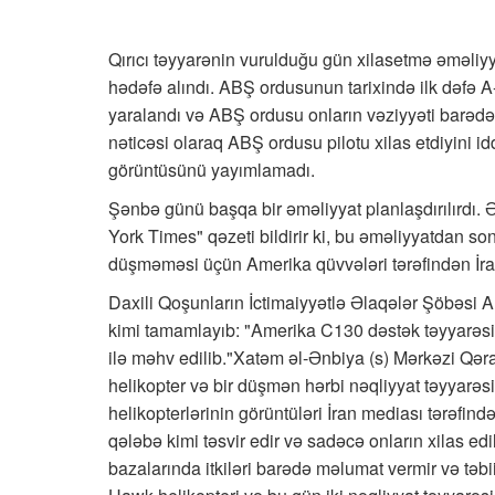
Qırıcı təyyarənin vurulduğu gün xilasetmə əməliyya
hədəfə alındı. ABŞ ordusunun tarixində ilk dəfə A-
yaralandı və ABŞ ordusu onların vəziyyəti barədə
nəticəsi olaraq ABŞ ordusu pilotu xilas etdiyini i
görüntüsünü yayımlamadı.
Şənbə günü başqa bir əməliyyat planlaşdırılırdı. 
York Times" qəzeti bildirir ki, bu əməliyyatdan son
düşməməsi üçün Amerika qüvvələri tərəfindən İran
Daxili Qoşunların İctimaiyyətlə Əlaqələr Şöbəsi
kimi tamamlayıb: "Amerika C130 dəstək təyyarəsi 
ilə məhv edilib."Xatəm əl-Ənbiya (s) Mərkəzi Qəra
helikopter və bir düşmən hərbi nəqliyyat təyyarəs
helikopterlərinin görüntüləri İran mediası tərəfin
qələbə kimi təsvir edir və sadəcə onların xilas edi
bazalarında itkiləri barədə məlumat vermir və təbii 