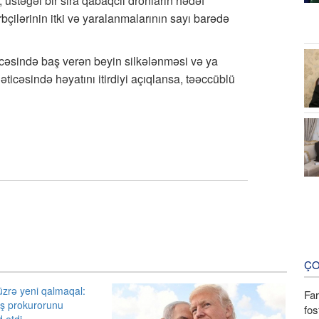
 üstəgəl bir sıra qabaqcıl dronların hədəf
çilərinin itki və yaralanmalarının sayı barədə
ticəsində baş verən beyin silkələnməsi və ya
icəsində həyatını itirdiyi açıqlansa, təəccüblü
ÇO
Fa
fos