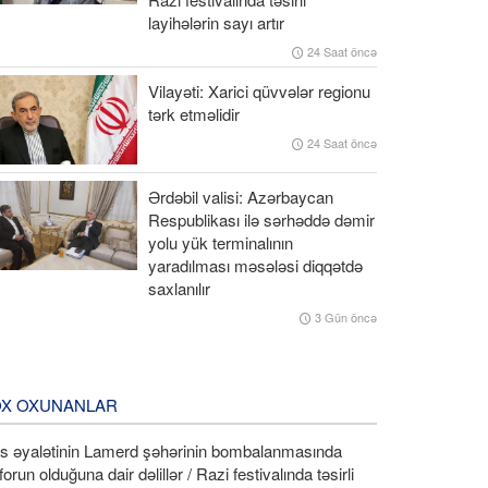
layihələrin sayı artır
24 Saat öncə
Vilayəti: Xarici qüvvələr regionu
tərk etməlidir
24 Saat öncə
Ərdəbil valisi: Azərbaycan
Respublikası ilə sərhəddə dəmir
yolu yük terminalının
yaradılması məsələsi diqqətdə
saxlanılır
3 Gün öncə
X OXUNANLAR
rs əyalətinin Lamerd şəhərinin bombalanmasında
forun olduğuna dair dəlillər / Razi festivalında təsirli