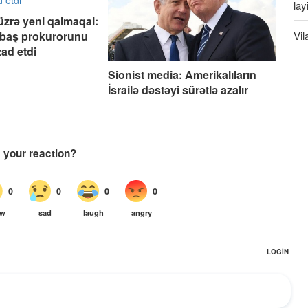
lay
üzrə yeni qalmaqal:
Vil
baş prokurorunu
zad etdi
Sionist media: Amerikalıların
İsrailə dəstəyi sürətlə azalır