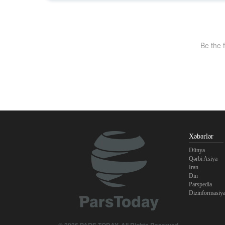
Xəbərlər
Dünya
Qərbi Asiya
İran
Din
Parspedia
Dizinformasiy
© 2026 PARS TODAY. All Rights Reserved.