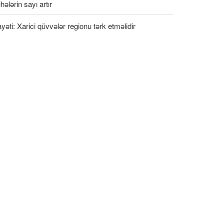
ihələrin sayı artır
ayəti: Xarici qüvvələr regionu tərk etməlidir