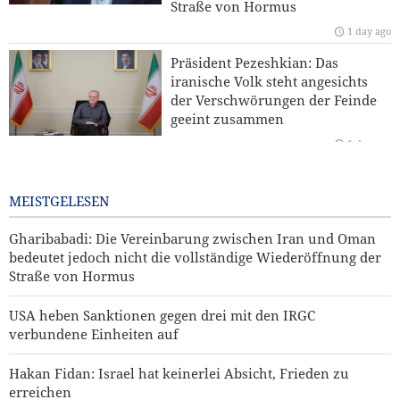
Straße von Hormus
unseren Widerstand gegen die Pläne zur Judaisierung
1 day ago
nicht brechen
Präsident Pezeshkian: Das
Yahya Saree: Wir haben die Stellungen der saudischen
iranische Volk steht angesichts
Söldner mit ballistischen Raketen und Drohnen
der Verschwörungen der Feinde
zerschlagen
geeint zusammen
1 day ago
Iran und Kirgisistan bekräftigen Ausbau der
Zusammenarbeit in Handel und Bergbau
Bekannter US-Journalist: Trump
hätte eine Ohrfeige verdient
MEISTGELESEN
1 day ago
Gharibabadi: Die Vereinbarung zwischen Iran und Oman
bedeutet jedoch nicht die vollständige Wiederöffnung der
Straße von Hormus
USA heben Sanktionen gegen drei mit den IRGC
verbundene Einheiten auf
Hakan Fidan: Israel hat keinerlei Absicht, Frieden zu
erreichen