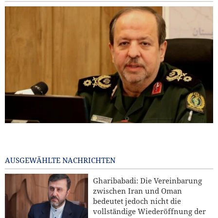
General Ibn al-Reza: Irans einheimische Technologie ist
jedem importierten Waffensystem in der Region überlegen
19 hours ago
AUSGEWÄHLTE NACHRICHTEN
Kommentar | Die Zukunft der regionalen Sicherheit:
Gharibabadi: Die Vereinbarung
Warum eine Sicherheitsordnung unter Führung der
zwischen Iran und Oman
Staaten der Region unverzichtbar ist
bedeutet jedoch nicht die
vollständige Wiederöffnung der
Hamas: Der Angriff auf den Norden Jerusalems wird