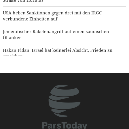
Straße von Hormus
USA heben Sanktionen gegen drei mit den IRGC
verbundene Einheiten auf
Jemenitischer Raketenangriff auf einen saudischen
Öltanker
Hakan Fidan: Israel hat keinerlei Absicht, Frieden zu
erreichen
Jemen warnt Saudi-Arabien
Präsident Pezeshkian: Das iranische Volk steht angesichts
der Verschwörungen der Feinde geeint zusammen
Präsident Pezeshkian: Iran unterstützt jede Entscheidung
der palästinensischen Führer im Verhandlungsprozess
Yahya Saree: Wir haben die Stellungen der saudischen
Söldner mit ballistischen Raketen und Drohnen