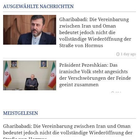
13 hours ago
AUSGEWÄHLTE NACHRICHTEN
Kommentar | Die Zukunft der regionalen Sicherheit:
Gharibabadi: Die Vereinbarung
Warum eine Sicherheitsordnung unter Führung der
zwischen Iran und Oman
Staaten der Region unverzichtbar ist
bedeutet jedoch nicht die
vollständige Wiederöffnung der
Hamas: Der Angriff auf den Norden Jerusalems wird
Straße von Hormus
unseren Widerstand gegen die Pläne zur Judaisierung
1 day ago
nicht brechen
Präsident Pezeshkian: Das
Yahya Saree: Wir haben die Stellungen der saudischen
iranische Volk steht angesichts
Söldner mit ballistischen Raketen und Drohnen
der Verschwörungen der Feinde
zerschlagen
geeint zusammen
23 hours ago
Iran und Kirgisistan bekräftigen Ausbau der
Zusammenarbeit in Handel und Bergbau
Bekannter US-Journalist: Trump
hätte eine Ohrfeige verdient
MEISTGELESEN
1 day ago
Gharibabadi: Die Vereinbarung zwischen Iran und Oman
bedeutet jedoch nicht die vollständige Wiederöffnung der