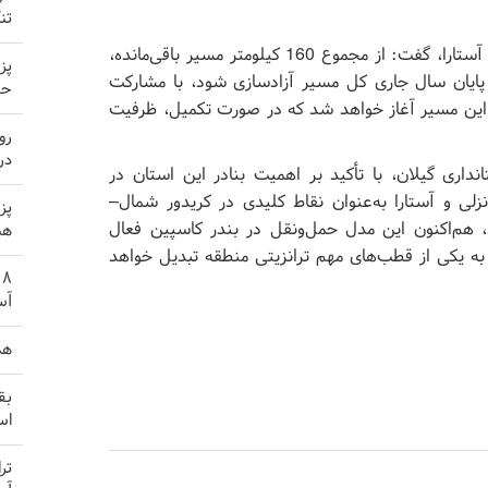
تن
از سوی دیگر، مصباحی با اشاره به پروژه راه‌آهن رشت - آستارا، گفت: از مجموع 160 کیلومتر مسیر باقی‌مانده،
پز
دواریم تا پایان سال جاری کل مسیر آزادسازی شود، با مشارکت
حم
ی این مسیر آغاز خواهد شد که در صورت تکمیل، ظرفیت
رو
در
داری گیلان، با تأکید بر اهمیت بنادر این استان در
لی و آستارا به‌عنوان نقاط کلیدی در کریدور شمال–
پز
، هم‌اکنون این مدل حمل‌ونقل در بندر کاسپین فعال
هم
به یکی از قطب‌های مهم ترانزیتی منطقه تبدیل خواهد
آس
هد
بق
اس
تر