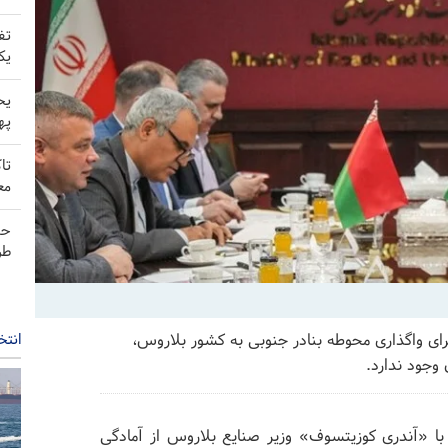
تف
یک
یح
په
تا
مع
حم
طر
انتخ
رای واگذاری محوطه بنادر جنوبی به کشور بلاروس،‌
 وجود ندارد.
ا «آندری کوزیتسوف» وزیر صنایع بلاروس از آمادگی