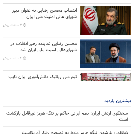
بهای نفت افزایشی شد
انتصاب محسن رضایی به عنوان دبیر
انتقاد مجری سرشناس آمریکایی از وعده‌های پوچ ترامپ
شورای عالی امنیت ملی ایران
۲ ساعت پیش
وزیر جنگ سابق ترامپ: ایران در جنگ دست بالا را دارد
بن‌بست در مذاکرات دولت لبنان و رژیم صهیونیستی
محسن رضایی نماینده رهبر انقلاب در
شورای‌عالی امنیت ملی ایران شد
۴ ساعت پیش
تیم ملی رباتیک دانش‌آموزی ایران نایب
قهرمان جهان شد
۱۶ ساعت پیش
بیشترین بازدید
سخنگوی ارتش ایران: نظم ایرانی حاکم بر تنگه هرمز غیرقابل بازگشت
است
ذوالقدر: بازشدن تنگه هرمز منوط به تصحیح رفتار آمریکاست