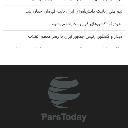
تیم ملی رباتیک دانش‌آموزی ایران نایب قهرمان جهان شد
مدودوف: کشورهای غربی مجازات می‌شوند
دیدار و گفتگوی رئیس جمهور ایران با رهبر معظم انقلاب
عراقچی: ایران بر عهد مقاومت خود به رغم همه فشارها پابرجا ایستاده
است
فارن افرز: آمریکا باید غرب آسیا را ترک کند
سخنگوی سپاه: بازگشایی تنگه هرمز منوط به پذیرش شروط ایران است
وال‌استریت‌ ژرونال: جنگ با ایران ضعف‌های ارتش آمریکا را آشکار کرد
وزیر خارجه پیشین آمریکا: کاخ سفید ترامپ، شبیه کاخ‌های صدام در
زمان سقوط است