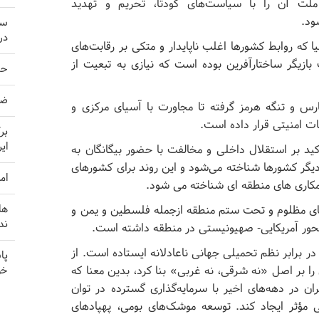
لت آن را با سیاست‌های کودتا، تحریم و تهدید
ود.
سر
در
ا که روابط کشورها اغلب ناپایدار و متکی بر رقابت‌های
بازیگر ساختارآفرین بوده است که نیازی به تبعیت‌ از
حم
ضربه 
س و تنگه هرمز گرفته تا مجاورت با آسیای مرکزی و
عات امنیتی قرار داده است.
بر
ای
د بر استقلال داخلی و مخالفت با حضور بیگانگان به
 دیگر کشورها شناخته می‌شود و این روند برای کشورهای
ام
 همکاری های منطقه ای شناخته می شود.
ها
ای مظلوم و تحت ستم منطقه ازجمله فلسطین و یمن و
ند
ی محور آمریکایی- صهیونیستی در منطقه داشته است.
در برابر نظم تحمیلی جهانی ناعادلانه ایستاده است. از
پا
خو
 خارجی‌اش را بر اصل «نه شرقی، نه غربی» بنا کرد، بدین معنا که
ان در دهه‌های اخیر با سرمایه‌گذاری گسترده در توان
 مؤثر ایجاد کند. توسعه‌ موشک‌های بومی، پهپادهای