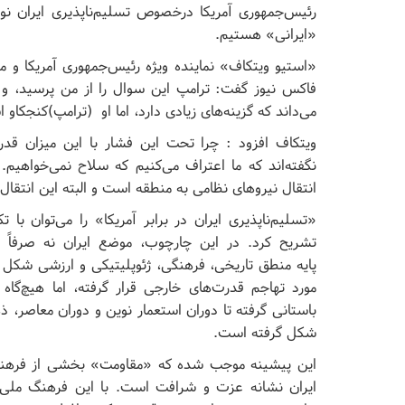
رئیس‌جمهوری آمریکا درخصوص تسلیم‌ناپذیری ایران نو
«ایرانی» هستیم.
«استیو ویتکاف» نماینده ویژه رئیس‌جمهوری آمریکا و م
فاکس نیوز گفت: ترامپ این سوال را از من پرسید، و من
می‌داند که گزینه‌های زیادی دارد، اما او (ترامپ)کنجکاو ا
ویتکاف افزود : چرا تحت این فشار با این میزان قدرت در
نگفته‌اند که ما اعتراف می‌کنیم که سلاح نمی‌خواهیم.
انتقال نیروهای نظامی به منطقه است و البته این انتق
«تسلیم‌ناپذیری ایران در برابر آمریکا» را می‌توان با
تشریح کرد. در این چارچوب، موضع ایران نه صرفاً و
پایه‌ منطق تاریخی، فرهنگی، ژئوپلیتیکی و ارزشی شکل 
مورد تهاجم قدرت‌های خارجی قرار گرفته، اما هیچ‌گاه از
باستانی گرفته تا دوران استعمار نوین و دوران معاصر، 
شکل گرفته است.
این پیشینه موجب شده که «مقاومت» بخشی از فرهنگ 
ایران نشانه‌ عزت و شرافت است. با این فرهنگ ملی و