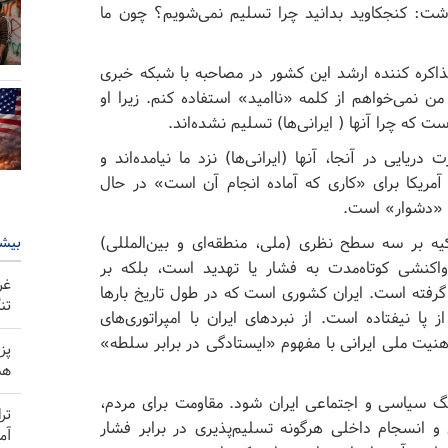
شت: کنجکاوید بدانید چرا تسلیم نمی‌شویم؟ چون ما
ذاکره کننده ارشد این کشور در مصاحبه با شبکه خبری
 نمی‌خواهم از کلمه «ناامید» استفاده کنم. زیرا او
ست که چرا آنها ( ایرانی‌ها) تسلیم نشده‌اند.
یایی در آنجا، آنها (ایرانی‌ها) نزد ما نیامده‌اند و
 آمریکا برای «کاری که آماده انجام آن است» در حال
ال «دشوار» است.
بیشت
 تکیه بر سه سطح نظری (ملی، منطقه‌ای و بین‌المللی)
اکنشی کوتاه‌مدت به فشار یا تهدید است، بلکه بر
غر
گرفته است. ایران کشوری است که در طول تاریخ بارها
تن
 پا نیفتاده است. از نبردهای ایران با امپراتوری‌های
ذهنیت ملی ایرانی با مفهوم «ایستادگی در برابر سلطه»
پز
هم
سیاسی و اجتماعی ایران شود. مقاومت برای مردم،
تر
 انسجام داخلی هرگونه تسلیم‌پذیری در برابر فشار
آم