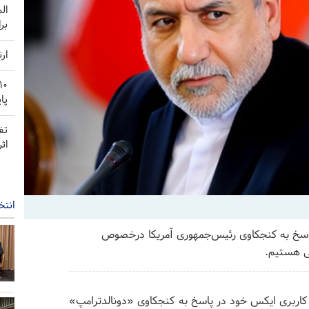
ال
بر
ار
پا
تف
اث
انتخ
 پاسخ به کنجکاوی رئیس‌جمهوری آمریکا درخصوص
ی هستیم.
اربری ایکس خود در پاسخ به کنجکاوی «دونالدترامپ»