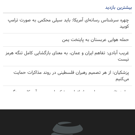
۷ ساعت پیش
بیشترین بازدید
چهره سرشناس رسانه‌ای آمریکا: باید سیلی محکمی به صورت ترامپ
کوبید
حمله هوایی عربستان به پایتخت یمن
غریب آبادی: تفاهم ایران و عمان، به معنای بازگشایی کامل تنگه هرمز
نیست
پزشکیان: از هر تصمیم رهبران فلسطینی در روند مذاکرات حمایت
می‌کنیم
روایت تازه «سی‌بی‌اس» از اتمام موشک‌های دوربرد آمریکا در جنگ
پزشکیان: مردم ایران در مقابل توطئه‌های دشمنان، همراه و هم‌صدا
هستند
۸ طلا، ۳ نقره و ۸ برنز حاصل تلاش کاراته کا‌های ایران در آسیای میانه