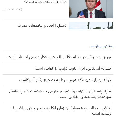
تولید تسلیحات شده است؟
دبیرکل جنبش نجبای عراق: دیپلماسی با عربستان نتیجه‌بخش نیست؛
۱ ساعت پیش
پاسخ نظامی ضروری است
تحلیل | ابعاد و پیامدهای مصرف
بی‌سابقه موشک‌های پاتریوت عربستان
سعودی
۲ ساعت پیش
بیشترین بازدید
نوروزی: خبرنگار در نقطه تلاقی واقعیت و افکار عمومی ایستاده است
نشریه آمریکایی: ایران بلوف ترامپ را خوانده است
ذوالقدر: بازشدن تنگه هرمز منوط به تصحیح رفتار آمریکاست
سپاه پاسداران: اعتراف رسانه‌های خارجی به شکست ترامپ حاصل
مجاهدت رسانه‌های انقلابی است
عراقچی خطاب به همسایگان: زمان اتکا به خود و برادری واقعی فرا
رسیده است