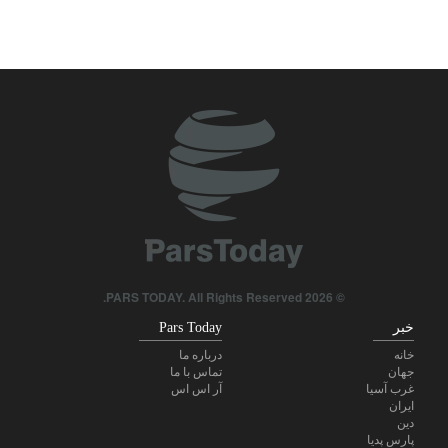
۱۰ اتحادیه کارگری خواستار لغو مجوز استفاده آمریکا از پایگاه‌های
انگلیس علیه ایران شدند
سخنگوی ارتش ایران: نظم ایرانی حاکم بر تنگه هرمز غیرقابل بازگشت
است
فارن افرز: آمریکا باید غرب آسیا را ترک کند
پزشکیان: رزمندگان ما دنیا را به شگفتی واداشتند
سی‌ان‌ان افشا کرد: ستاد ارتش آمریکا به دنبال راهی برای خروج از
جنگ است
© 2026 PARS TODAY. All Rights Reserved.
خبر
Pars Today
خانه
درباره ما
جهان
تماس با ما
غرب آسیا
آر اس اس
ایران
دین
پارس پدیا