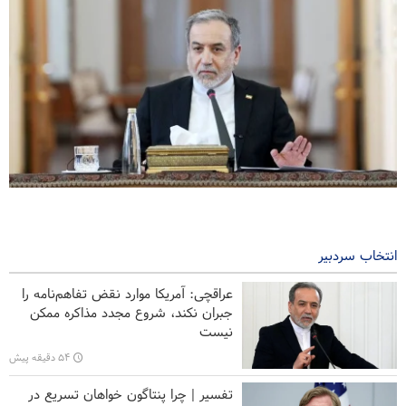
عراقچی: ایران بر عهد مقاومت خود به رغم همه فشارها پابرجا ایستاده
است
۳ ساعت پیش
انتخاب سردبیر
تحلیل | دو سوی عربستان زیر آتش؛ «توافق مکه» فقط دو روز دوام
عراقچی: آمریکا موارد نقض تفاهم‌نامه را
آورد؟
جبران نکند، شروع مجدد مذاکره ممکن
نیست
جدیدترین عملیات نیروهای یمنی؛ پالایشگاه عربستان هدف قرار گرفت
۵۴ دقیقه پیش
سخنگوی ارتش ایران: نظم ایرانی حاکم بر تنگه هرمز غیرقابل بازگشت
تفسیر | چرا پنتاگون خواهان تسریع در
است