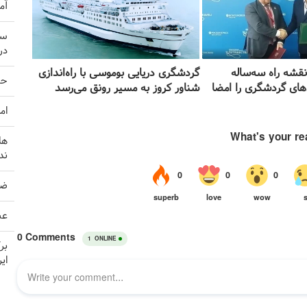
آم
سر
در
نقشه راه سه‌ساله
گردشگری دریایی بوموسی با راه‌اندازی
حم
های گردشگری را امضا
شناور کروز به مسیر رونق می‌رسد
ام
ها
ند
ضربه 
عص
بر
ای