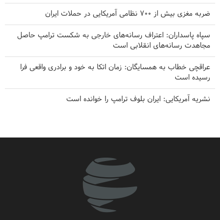
ضربه مغزی بیش از ۷۰۰ نظامی آمریکایی در حملات ایران
سپاه پاسداران: اعتراف رسانه‌های خارجی به شکست ترامپ حاصل
مجاهدت رسانه‌های انقلابی است
عراقچی خطاب به همسایگان: زمان اتکا به خود و برادری واقعی فرا
رسیده است
نشریه آمریکایی: ایران بلوف ترامپ را خوانده است
برکناری دو مقام ارشد موساد در پی ناکامی‌ها در مقابله با ایران
پزشکیان: رزمندگان ما دنیا را به شگفتی واداشتند
۱۰ اتحادیه کارگری خواستار لغو مجوز استفاده آمریکا از پایگاه‌های
انگلیس علیه ایران شدند
فارن افرز: آمریکا باید غرب آسیا را ترک کند
سی‌ان‌ان افشا کرد: ستاد ارتش آمریکا به دنبال راهی برای خروج از