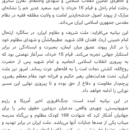
و خاطره‌ی امامینِ انقلاب اسلامی و شهدای والامقام، تقارن سالروز
رحلت امام راحل و قیام 15 خرداد با عید سعید غدیر خم را نشانه‌ای
مبارک از پیوند اصول خدشه‌ناپذیر امامت و ولایت مطلقه فقیه در نظام
مقدس جمهوری اسلامی ایران می‌داند.
این بیانیه می‌افزاید: ملت شریف و مقاوم ایران، در سالگرد ارتحال
امام خمینی (ره)، فقدان قائد شهید عظیم‌الشأن و شهدای مظلوم خود
را در کنار پیوند عمیق میان ایمان، بصیرت و ایستادگی در برابر
استکبار جهانی تجربه می‌کند. قیام 15 خرداد، سرآغاز نهضتی بود که
به پیروزی انقلاب اسلامی انجامید و امام شهید پس از حضرت
روح‌الله، کشتی نجات امت را به قله‌های عزت رساند. امروز نیز ملت
ایران، تحت هدایت‌های رهبر حکیم و فرزانه خود مقام معظم رهبری،
پرچم‌دار مقاومت و دفاع از حق بوده و تا پیروزی نهایی این مسیر
نورانی را ادامه خواهد داد.
در این بیانیه‌ آمده است: جنگ‌افروزی اخیر آمریکا و رژیم
صهیونیستی، چهره‌ی واقعی مدعیان دروغین حقوق بشر را برای
جهانیان آشکار کرد که شهادت 168 کودک مظلوم و بی‌گناه مدرسه
میناب یکی از صد‌ها جنایات آنها می‌باشد. ملت ایران در برابر تهدید و
تجاوز، نه‌تنها عقب‌نشینی نمی‌کند، بلکه با اتحاد و ایمان، مسیر عزت