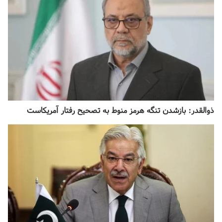
ذوالقدر: بازشدن تنگه هرمز منوط به تصحیح رفتار آمریکاست