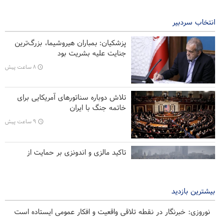
۴ ساعت پیش
انتخاب سردبیر
سخنگوی سپاه: بازگشایی تنگه هرمز منوط به پذیرش شروط ایران است
پزشکیان: بمباران هیروشیما، بزرگ‌ترین
تفسیر | افشا‌گری درباره بهانه واهی ترامپ برای حمله به ایران
جنایت علیه بشریت بود
۸ ساعت پیش
تفسیر | توانمندی‌های جدید موشک بالستیک خیبرشکن
وزیر دفاع پاکستان: اتحاد کشور‌های اسلامی علیه رژیم صهیونیستی
تلاش دوباره سناتورهای آمریکایی برای
ضروری است
خاتمه جنگ با ایران
۹ ساعت پیش
تاکید مالزی و اندونزی بر حمایت از
فلسطین و اماکن مقدس قدس
۹ ساعت پیش
بیشترین بازدید
نوروزی: خبرنگار در نقطه تلاقی واقعیت و افکار عمومی ایستاده است