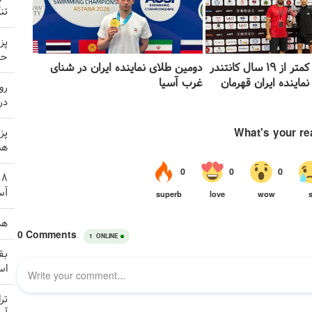
تن
پز
حم
تنیس روی میز کمتر از ۱۹ سال کانتندر
دومین طلای نماینده ایران در شنای
ماینده ایران قهرمان
غرب آسیا
رو
در
پز
هم
آس
هد
بق
اس
تر