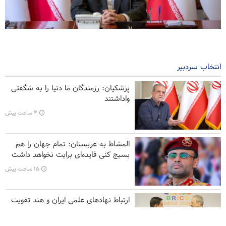
نوروزی: خبرنگار در نقطه تلاقی واقعیت و افکار عمومی ایستاده است
۳ ساعت پیش
انتخاب سردبیر
فارن افرز: آمریکا باید غرب آسیا را ترک کند
پزشکیان: رزمندگان ما دنیا را به شگفتی
سی‌ان‌ان افشا کرد: ستاد ارتش آمریکا به دنبال راهی برای خروج از
واداشتند
جنگ است
۳ ساعت پیش
سپاه پاسداران: اعتراف رسانه‌های خارجی به شکست ترامپ حاصل
مجاهدت رسانه‌های انقلابی است
المشاط به عربستان: تمام جهان را هم
بسیج کنی فایده‌ای برایت نخواهد داشت
عراقچی خطاب به همسایگان: زمان اتکا به خود و برادری واقعی فرا
رسیده است
۱۵ ساعت پیش
ارتباط نهاد‌های علمی ایران و هند تقویت
می‌شود
۱۵ ساعت پیش