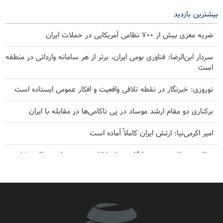
بیشترین بازدید
ضربه مغزی بیش از ۷۰۰ نظامی آمریکایی در حملات ایران
سردار ابن‌الرضا: فناوری بومی ایران، برتر از هر سامانه وارداتی در منطقه
است
نوروزی: خبرنگار در نقطه تلاقی واقعیت و افکار عمومی ایستاده است
برکناری دو مقام ارشد موساد در پی ناکامی‌ها در مقابله با ایران
امیر اکرمی‌نیا: ارتش ایران کاملاً آماده است
عراقچی خطاب به همسایگان: زمان اتکا به خود و برادری واقعی فرا
رسیده است
سندرز: ترامپ فاسد، آمریکا را وارد یک جنگ فاجعه بار کرده است
پاسخ قالیباف به ترامپ: این دیپلماسی نمایشی، شکست خورده است