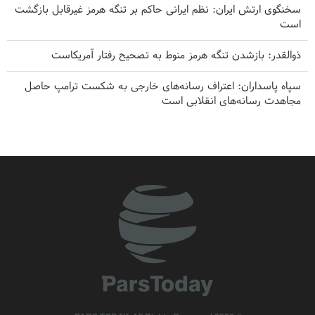
سخنگوی ارتش ایران: نظم ایرانی حاکم بر تنگه هرمز غیرقابل بازگشت
است
ذوالقدر: بازشدن تنگه هرمز منوط به تصحیح رفتار آمریکاست
سپاه پاسداران: اعتراف رسانه‌های خارجی به شکست ترامپ حاصل
مجاهدت رسانه‌های انقلابی است
عراقچی خطاب به همسایگان: زمان اتکا به خود و برادری واقعی فرا
رسیده است
۱۰ اتحادیه کارگری خواستار لغو مجوز استفاده آمریکا از پایگاه‌های
انگلیس علیه ایران شدند
فارن افرز: آمریکا باید غرب آسیا را ترک کند
پزشکیان: رزمندگان ما دنیا را به شگفتی واداشتند
سی‌ان‌ان افشا کرد: ستاد ارتش آمریکا به دنبال راهی برای خروج از
جنگ است