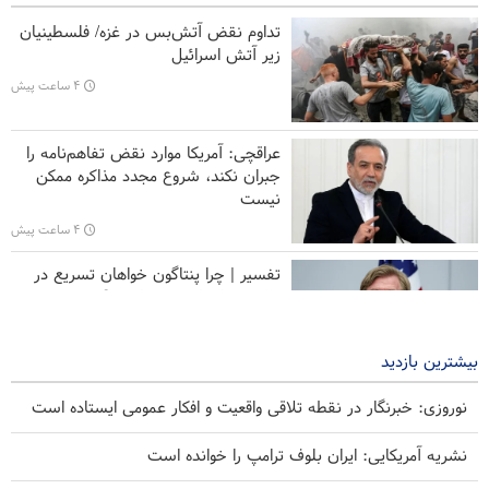
به فرد انجام دادند
تداوم نقض آتش‌بس در غزه/ فلسطینیان
زیر آتش اسرائیل
انتقاد نماینده سابق پاکستان از پیمان دفاعی جدید موسوم به توافق
۴ ساعت پیش
مکه/ پایگاه‌های آمریکا، معمای امنیت منطقه است
عراقچی: ایران بر عهد مقاومت خود به رغم همه فشارها پابرجا ایستاده
عراقچی: آمریکا موارد نقض تفاهم‌نامه را
است
جبران نکند، شروع مجدد مذاکره ممکن
نیست
سخنگوی ارتش ایران: نظم ایرانی حاکم بر تنگه هرمز غیرقابل بازگشت
است
۴ ساعت پیش
تفسیر | چرا پنتاگون خواهان تسریع در
تولید تسلیحات شده است؟
۴ ساعت پیش
بیشترین بازدید
نوروزی: خبرنگار در نقطه تلاقی واقعیت و افکار عمومی ایستاده است
نشریه آمریکایی: ایران بلوف ترامپ را خوانده است