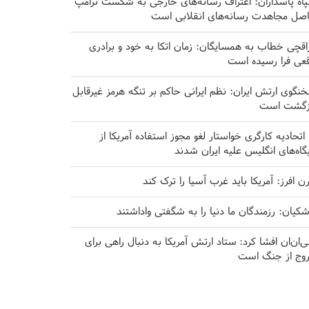
اه پاسداران: اعتراف رسانه‌های خارجی به شکست ترامپ
صل مجاهدت رسانه‌های انقلابی است
اقچی خطاب به همسایگان: زمان اتکا به خود و برادری
قعی فرا رسیده است
نگوی ارتش ایران: نظم ایرانی حاکم بر تنگه هرمز غیرقابل
زگشت است
۱۰ اتحادیه کارگری خواستار لغو مجوز استفاده آمریکا از
یگاه‌های انگلیس علیه ایران شدند
رن افرز: آمریکا باید غرب آسیا را ترک کند
شکیان: رزمندگان ما دنیا را به شگفتی واداشتند
‌ان‌ان افشا کرد: ستاد ارتش آمریکا به دنبال راهی برای
وج از جنگ است