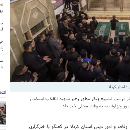
تح
رو
جد
قر
عر
پا
سخ
با
علمدار کربلا
انتخ
غاز مراسم تشییع پیکر مطهر رهبر شهید انقلاب اسلامی
اف و امور دینی استان کربلا در گفتگو با خبرگزاری