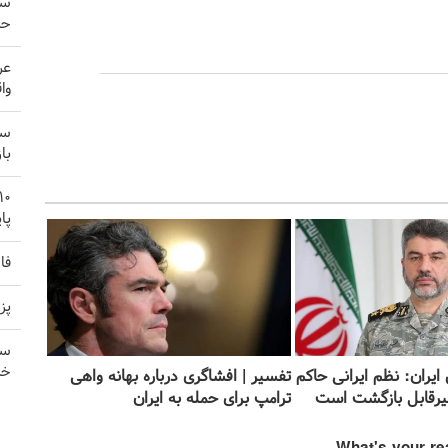
سپ
حا
عر
وا
سخ
با
پا
فا
پز
سی
خر
یران: نظم ایرانی حاکم
تفسیر | افشا‌گری درباره بهانه واهی
غیرقابل بازگشت است
ترامپ برای حمله به ایران