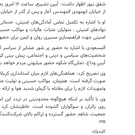
شفق نیوز اظها
از خیابان ابومهدی المهندس آغاز و پس از گذر از خیاب
او با اشاره به تکمیل تمامی آمادگی‌های امنیتی، خدمات
نهادهای امنیتی ، متولیان عتبات عالیات و مواکب حسی
امنیتی جهت فراهم‌سازیِ مسیری روان و ایمن برای حضورِ
المسعودی با اشاره به حضور پر شور عشایر از سراسر اس
شخصیت‌های سیاسی و دینی و اجتماعی، پیش بینی کرد ب
آیینِ وداع، تجلی‌گاهِ شکوه حضور میلیونی مردم خواهد بو
وی تصریح کرد: هماهنگی‌های لازم میان استانداری کربلا
صورت گرفته است. همزمان، مواکب حسینی و تولیت عتبا
وتمهیدات لازم را برای مقابله با گرمای شدید هوا و ارائه 
وی با تأکید بر اینکه هیچ‌گونه محدودیتی در تردد این ا
روی زائران و سوگواران گشوده است، خاطرنشان کرد
جمعیت، شاهد حضور گسترده و تراکمِ بالای شرکت‌کنند
ms
کلیدواژه