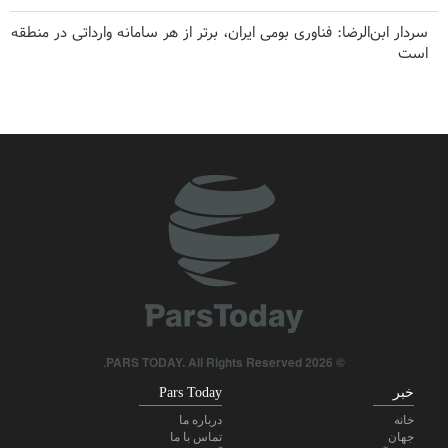
سردار ابن‌الرضا: فناوری بومی ایران، برتر از هر سامانه وارداتی در منطقه
است
حملات هوایی و توپخانه‌ای رژیم صهیونیستی به جنوب لبنان
امیر اکرمی‌نیا: ارتش ایران کاملاً آماده است
هاکان فیدان: اسرائیل هیچ قصدی برای دستیابی به صلح ندارد
ضربه مغزی بیش از ۷۰۰ نظامی آمریکایی در حملات ایران
عصبانیت ترامپ از پیروزی نامزد حامی فلسطین در میشیگان
برکناری دو مقام ارشد موساد در پی ناکامی‌ها در مقابله با ایران
© 2026 PARS TODAY. All Rights Reserved.
خبر
Pars Today
خانه
درباره ما
جهان
تماس با ما