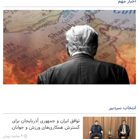
اخبار مهم
نشریه آمریکایی: ایران بلوف ترامپ را خوانده است
۲ ساعت پیش
انتخاب سردبیر
۱۰ اتحادیه کارگری خواستار لغو مجوز استفاده آمریکا از پایگاه‌های
انگلیس علیه ایران شدند
توافق ایران و جمهوری آذربایجان برای
گسترش همکاری‌های ورزش و جوانان
تفسیر | چرا لابی صهیونیسم در آمریکا دیگر مانند گذشته اثرگذار
۴ ساعت پیش
نیست؟