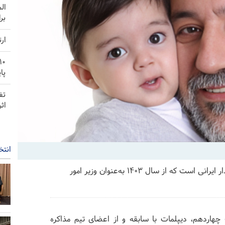
ال
بر
ار
پا
تف
اث
انتخ
پارس تودی- «سیدعباس عراقچی» دیپلمات و سیاستمدار ایرانی است که از سال ۱۴۰۳ به‌عنوان وزیر امور
هاردهم، دیپلمات با سابقه و از اعضای تیم مذاکره