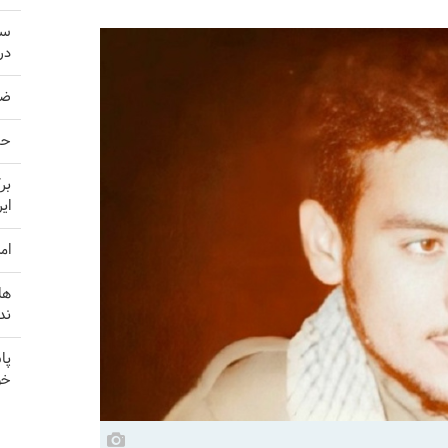
سر
در
ضربه 
حم
بر
ای
ام
ها
ند
پا
خو