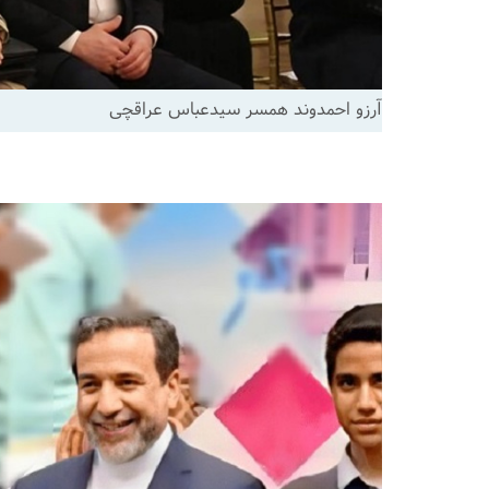
آرزو احمدوند همسر سیدعباس عراقچی