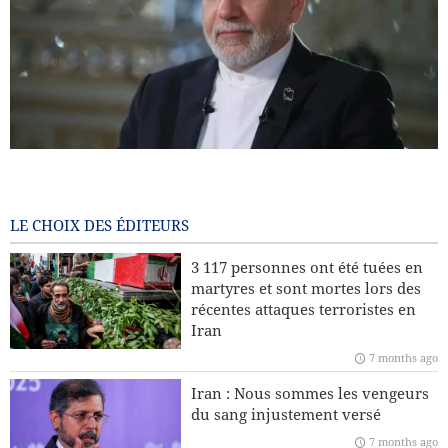
Araghchi : l’Europe paie aujourd’hui le prix de ses choix
passés / Le port d’Eilat à l’arrêt après les attaques houthis
7 months ago
LE CHOIX DES ÉDITEURS
Pourquoi l’Iran insiste-t-il sur son droit à l’enrichissement
3 117 personnes ont été tuées en
nucléaire à des fins civiles ?
martyres et sont mortes lors des
récentes attaques terroristes en
Leader : La récente sédition était américaine et le président
Iran
américain en est le principal coupable
7 months ago
L’Europe fera-t-elle appel à l’Iran et au Yémen pour
Iran : Nous sommes les vengeurs
protéger le Groenland face aux États-Unis ?
du sang injustement versé
7 months ago