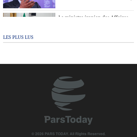
Téhéran dénonce les accusations de l’Argentine contre le
CGRI
Le ministre iranien des Affaires
étrangères : Personne n’a le droit
de dicter sa conduite à d’autres
pays
LES PLUS LUS
7 months ago
© 2026 PARS TODAY. All Rights Reserved.