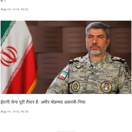
Aug ०७, २०२६ १७:३६
ईरानी सेना पूरी तैयार हैः अमीर मोहम्मद अकरमी-निया
Aug ०७, २०२६ १७:२७