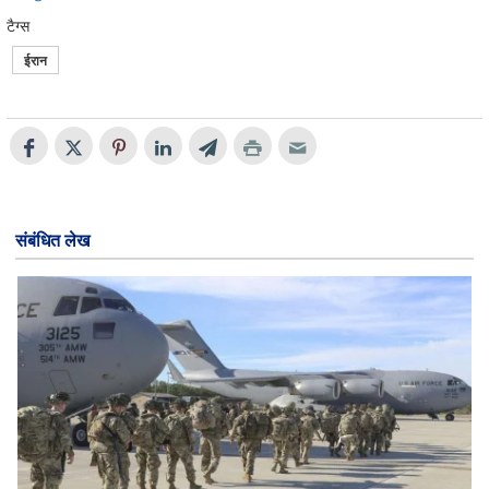
टैग्स
ईरान
संबंधित लेख