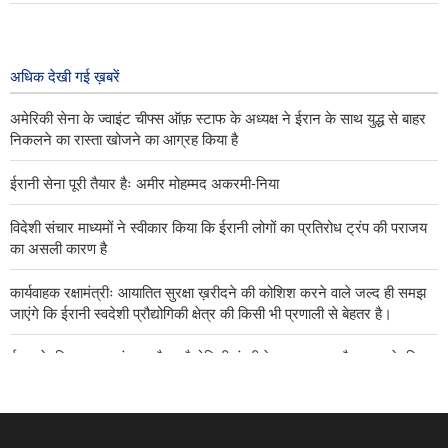
विदेशी संचार माध्यमों ने स्वीकार किया कि ईरानी
लोगों का प्रतिरोध ट्रंप की पराजय का असली
कारण है
अधिक देखी गई ख़बरें
२२ hours ago
अमेरिकी सेना के ज्वाइंट चीफ्स ऑफ़ स्टाफ के अध्यक्ष ने ईरान के साथ युद्ध से बाहर
निकलने का रास्ता खोजने का आग्रह किया है
ईरानी सेना पूरी तैयार हैः अमीर मोहम्मद अकरमी-निया
विदेशी संचार माध्यमों ने स्वीकार किया कि ईरानी लोगों का प्रतिरोध ट्रंप की पराजय
का असली कारण है
कार्यवाहक रक्षामंत्रीः आयातित सुरक्षा ख़रीदने की कोशिश करने वाले जल्द ही समझ
जाएंगे कि ईरानी स्वदेशी प्रौद्योगिकी क्षेत्र की किसी भी प्रणाली से बेहतर है।
ईरान के विज्ञान, अनुसंधान और प्रौद्योगिकी मंत्री के उप प्रमुख और भारत के शिक्षा
मंत्री के बीच बैठक में वैज्ञानिक संस्थानों के बीच संबंधों को मज़बूत करने पर ज़ोर दिया
गया।
यमन की सर्वोच्च राजनीतिक परिषद के अध्यक्ष ने सऊदी अरब को संबोधित करते हुए