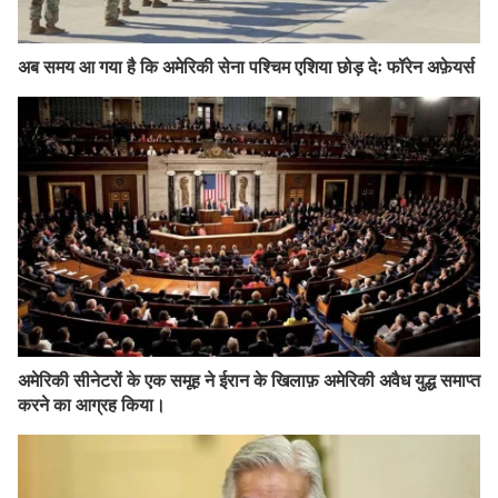
अब समय आ गया है कि अमेरिकी सेना पश्चिम एशिया छोड़ देः फॉरेन अफ़ेयर्स
अमेरिकी सीनेटरों के एक समूह ने ईरान के खिलाफ़ अमेरिकी अवैध युद्ध समाप्त
करने का आग्रह किया।