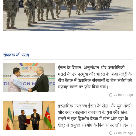
अब समय आ गया है कि अमेरिकी सेना पश्चिम एशिया छोड़ देः फॉरेन अफ़ेयर्स
१ hour ago
संपादक की पसंद
अमेरिका क्षेत्र में अशांति की मुख्य जड़ हैः इराक़ी सांसद
ईरान के विज्ञान, अनुसंधान और प्रौद्योगिकी
मलेशिया और इंडोनेशिया ने क़ुद्स में इस्लामी और ईसाई पवित्र स्थलों की स्थिति को
मंत्री के उप प्रमुख और भारत के शिक्षा मंत्री के
बनाए रखने पर जोर दिया।
बीच बैठक में वैज्ञानिक संस्थानों के बीच संबंधों को
मज़बूत करने पर ज़ोर दिया गया।
अमेरिकी सीनेटरों के एक समूह ने ईरान के खिलाफ़ अमेरिकी अवैध युद्ध समाप्त करने
२२ hours ago
का आग्रह किया।
इस्लामिक गणराज्य ईरान के खेल और युवा मंत्री
पाकिस्तान के रक्षा मंत्री ने ज़ायोनी शासन के खिलाफ़ इस्लामी देशों की एकता की
और आज़रबाईजान गणराज्य के युवा और खेल
आवश्यकता पर ज़ोर दिया।
मंत्री ने एक द्विपक्षीय बैठक में खेल और युवा के
क्षेत्र में संयुक्त सहयोग के विकास पर ज़ोर दिया।
२२ hours ago