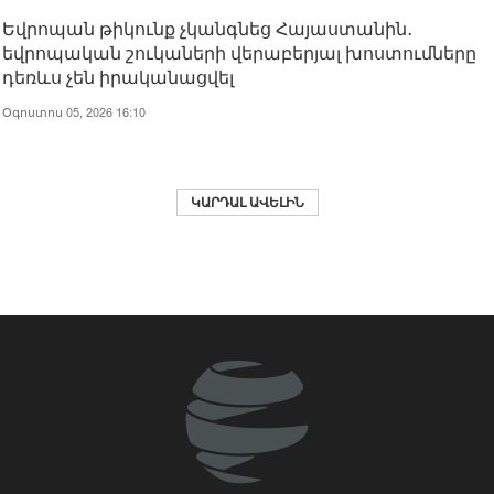
Եվրոպան թիկունք չկանգնեց Հայաստանին․
եվրոպական շուկաների վերաբերյալ խոստումները
դեռևս չեն իրականացվել
Օգոստոս 05, 2026 16:10
ԿԱՐԴԱԼ ԱՎԵԼԻՆ