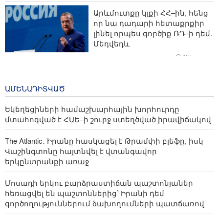
դոլարի
Արևմուտքը կլքի ՀՀ–ին, հենց
որ նա դադարի հետաքրքիր
Ամերիկացի հետազոտող․ ԱՄՆ-ի բանակն ի վիճակի
լինել որպես գործիք ՌԴ–ի դեմ.
չէ վերաբացել Հորմուզի նեղուցը
Մեդվեդև
18 hours ago
Վերլուծություն- Փաշինյանի զգուշավոր շրջադարձը․
Հայաստանը հայտնվել է Եվրասիայի և Եվրոպայի
TRIP ծրագրով 120 մլն եվրո
միջև
ներդրում՝ Հայաստանի մի
ԱՄԵՆԱԴԻՏՎԱԾ
շարք զբոսաշրջային
կլաստերների զարգացման
Եկեղեցիների համաշխարհային խորհուրդը
համար
մտահոգված է ՀԱԵ–ի շուրջ ստեղծված իրավիճակով
2 days ago
The Atlantic․ Իրանը հասկացել է Թրամփի բլեֆը, իսկ
Վաշինգտոնը հայտնվել է վտանգավոր
երկընտրանքի առաջ
Մոսադի երկու բարձրաստիճան պաշտոնյաներ
հեռացվել են պաշտոններից՝ Իրանի դեմ
գործողություններում ձախողումների պատճառով