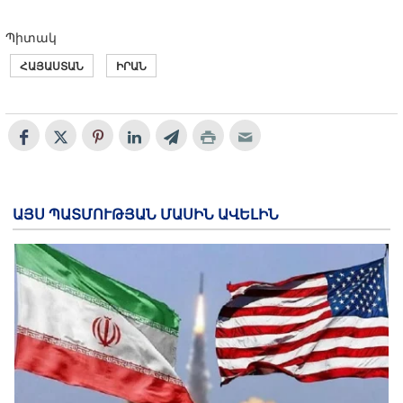
Պիտակ
ՀԱՅԱՍՏԱՆ
ԻՐԱՆ
ԱՅՍ ՊԱՏՄՈՒԹՅԱՆ ՄԱՍԻՆ ԱՎԵԼԻՆ