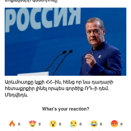
Արևմուտքը կլքի ՀՀ–ին, հենց որ նա դադարի
հետաքրքիր լինել որպես գործիք ՌԴ–ի դեմ.
Մեդվեդև