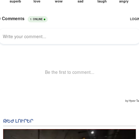
ԹԵԺ ԼՈՒՐԵՐ