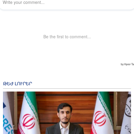
ԹԵԺ ԼՈՒՐԵՐ