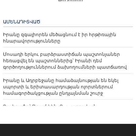
Փեզեշքյան․ Իրանի զինված ուժերի դիմադրությունը
16 hours ago
խափանեց թշնամու հաշվարկները
Իրանը և Ադրբեջանը
ԱՄԵՆԱԴԻՏՎԱԾ
համաձայնության են եկել
սպորտի և
Իրանը զգալիորեն մեծացնում է իր հրթիռային
երիտասարդության
հնարավորությունները
ոլորտներում
համագործակցության
Մոսադի երկու բարձրաստիճան պաշտոնյաներ
ընդլայնման շուրջ
հեռացվել են պաշտոններից՝ Իրանի դեմ
18 hours ago
գործողություններում ձախողումների պատճառով
Իրանը և Ադրբեջանը համաձայնության են եկել
սպորտի և երիտասարդության ոլորտներում
համագործակցության ընդլայնման շուրջ
Ղալիբաֆը՝ Թրամփին. Ցուցադրական
դիվանագիտությունը ձախողվել է
Մշակույթը՝ որպես ժողովուրդներին կապող կամուրջ