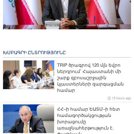
Նուրուզի․ լրագրողները կանգնած են աշխարհում
տեղի ունեցող զարգացումների անկախ
լուսաբանման առաջնագծում
ԽՄԲԱԳՐԻ ԸՆՏՐՈՒԹՅՈՒՆԸ
1 hour ago
TRIP ծրագրով 120 մլն եվրո
Արաղչին դիմել է հարևաններին․ ժամանակն է
ներդրում՝ Հայաստանի մի
ապավինել ինքներս մեզ և իրական եղբայրություն
շարք զբոսաշրջային
հաստատել
կլաստերների զարգացման
համար
ԻՀՊԿ․ հեղափոխական լրատվամիջոցները դեր են
15 hours ago
ունեցել թշնամու հոգեբանական գործողությունների
չեզոքացման գործում
ՀՀ–ի համար ԵԱՏՄ–ի հետ
համագործակցության
CNN․ ԱՄՆ ԶՈւ գլխավոր շտաբի պետը Իրանի հետ
խորացումը
պատերազմից դուրս գալու ուղի է պահանջել
առաջնահերթություն է.
Փաշինյան