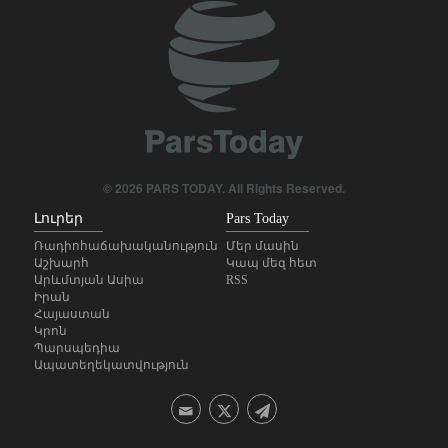
Գալյանը՝ Հաջիևի հայտարարության մասին
Մեկնաբանություն- ինչո՞ւ ԱՄՆ-ում սիոնիստական
լոբբին այլևս նախկինի ազդեցությունը չունի
Իրանը և Օմանը համաձայնության են գալիս
Հորմուզի հարցում, սակայն ոչ Դոնալդ Թրամփի
պահանջած ձևաչափով
© 2026 PARS TODAY. All Rights Reserved.
Հայ-իրանական մշակույթն ու խոհանոցը մեկ
Լուրեր
Pars Today
տեղում. Սիսիանում կանցկացվի «Նավասարդ»
փառատոնը
Ռադիոհաճախականություն
Մեր մասին
Աշխարհ
Կապ մեզ հետ
Արևմտյան Ասիա
RSS
Թուրքական ընկերությունը ռազմաօդային
Իրան
գործողությունների կառավարման համակարգ է
Հայաստան
փոխանցել Ադրբեջանին
Կրոն
Պարսպեդիա
Ապատեղեկատվություն