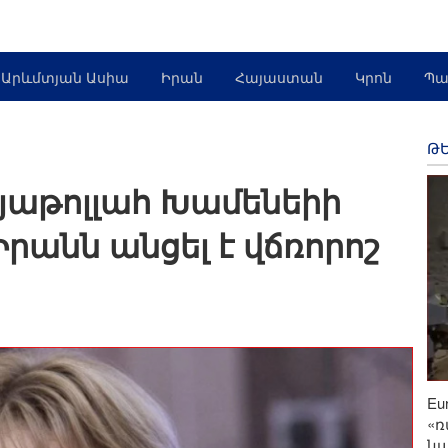
Արևմտյան Ասիա
Իրան
Հայաստան
Կրոն
Պա
ԹԵ
յաթոլլահ Խամենեիի
րանն անցել է վճռորոշ
Eu
«
նպ