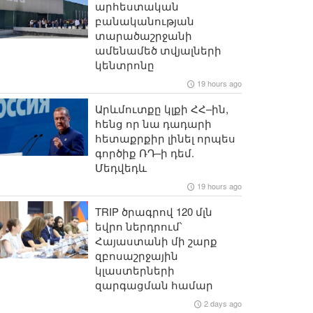
արհեստական
բանականության
տարածաշրջանի
ամենամեծ տվյալների
կենտրոնը
19 hours ago
Արևմուտքը կլքի ՀՀ–ին,
հենց որ նա դադարի
հետաքրքիր լինել որպես
գործիք ՌԴ–ի դեմ.
Մեդվեդև
19 hours ago
TRIP ծրագրով 120 մլն
եվրո ներդրում՝
Հայաստանի մի շարք
զբոսաշրջային
կլաստերների
զարգացման համար
2 days ago