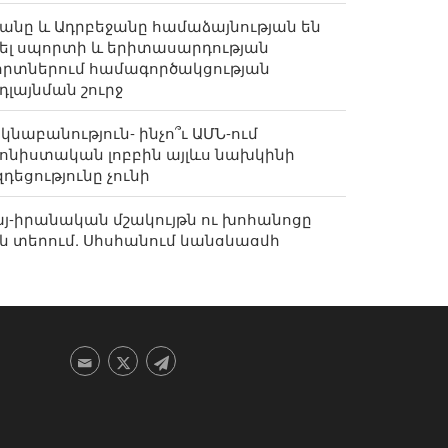
անը և Ադրբեջանը համաձայնության են
ել սպորտի և երիտասարդության
որտներում համագործակցության
դլայնման շուրջ
կնաբանություն- ինչո՞ւ ԱՄՆ-ում
ոնիստական լոբբին այլևս նախկինի
դեցությունը չունի
յ-իրանական մշակույթն ու խոհանոցը
կ տեղում. Սիսիանում կանցկացվի
Նավասարդ» փառատոնը
զեշքյան. Իրանի՝ պատերազմին
սնակցելու որոշումը կայացնում է
աջնորդը․ Մենք կանգնած ենք մինչև վերջ
ներալ Մոհեբի. Հորմուզի նեղուցի
րաբացումը կախված է Իրանի
յմաններն ԱՄՆ-ի կողմից ընդունելուց