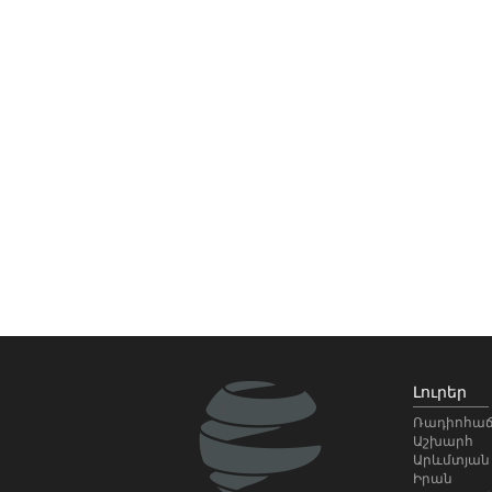
Լուրեր
Ռադիոհաճ
Աշխարհ
Արևմտյան
Իրան