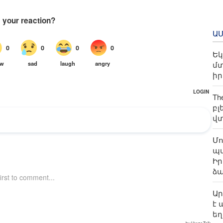
Ա
Եկ
մտ
ի
Th
բլ
վ
Մ
պա
Իր
ձ
Ար
է 
եղ