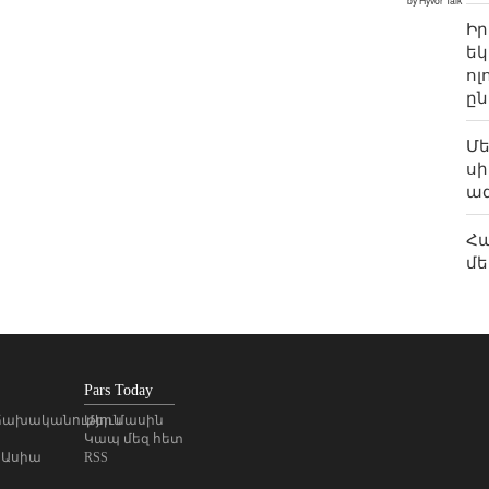
Իր
եկ
ոլ
ըն
Մե
սի
ազ
Հա
մե
«
Փե
մա
առ
Pars Today
ախականություն
Մեր մասին
Գե
Կապ մեզ հետ
վե
 Ասիա
RSS
պա