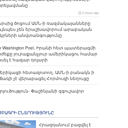
արելավմանը
2 hours ago
րսից ծոցում ԱՄՆ-ի ռազմակայանները
ւյնպես չեն երաշխավորում արաբական
կրների անվտանգությունը
e Washington Post․ Իրանի հետ պատերազմի
ժեքը յուրաքանչյուր ամերիկացու համար
սել է հազար դոլարի
երիկացի հետազոտող․ ԱՄՆ-ի բանակն ի
ճակի չէ վերաբացել Հորմուզի նեղուցը
րլուծություն- Փաշինյանի զգուշավոր
ջադարձը․ Հայաստանը հայտնվել է
րասիայի և Եվրոպայի միջև
ՄԲԱԳՐԻ ԸՆՏՐՈՒԹՅՈՒՆԸ
Հրազդանում բացվել է