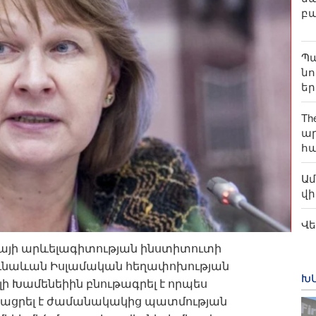
բ
Պա
նո
եր
Th
ար
հա
Ամ
վի
Վե
շր
այի արևելագիտության ինստիտուտի
Եվ
ւնաևան Իսլամական հեղափոխության
Խ
ի Խամենեիին բնութագրել է որպես
կացրել է ժամանակակից պատմության